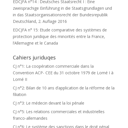
EDCJFA n°14 : Deutsches Staatsrecht I : Eine
zweisprachige Einführung in die Staatsgrundlagen und
in das Staatsorganisationsrecht der Bundesrepublik
Deutschland, 2. Auflage 2016
EDCJFA n° 15: Etude comparative des systèmes de
protection juridique des minorités entre la France,
l’Allemagne et le Canada
Cahiers juriduqes
CJ n°1: La coopération commerciale dans la
Convention ACP- CEE du 31 octobre 1979 de Lomé I à
Lomé II
CJ n°2: Bilan de 10 ans d’application de la réforme de la
filiation
CJ n°3: Le médecin devant la loi pénale
CJ n°5: Les relations commerciales et industrielles
franco-allemandes
CJ n°6: Le système des sanctions dans le droit pénal