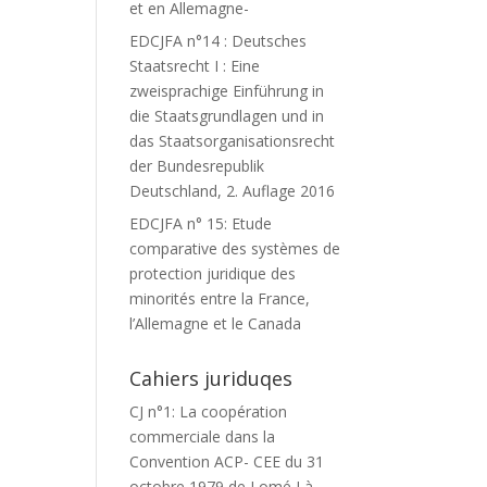
et en Allemagne-
EDCJFA n°14 : Deutsches
Staatsrecht I : Eine
zweisprachige Einführung in
die Staatsgrundlagen und in
das Staatsorganisationsrecht
der Bundesrepublik
Deutschland, 2. Auflage 2016
EDCJFA n° 15: Etude
comparative des systèmes de
protection juridique des
minorités entre la France,
l’Allemagne et le Canada
Cahiers juriduqes
CJ n°1: La coopération
commerciale dans la
Convention ACP- CEE du 31
octobre 1979 de Lomé I à