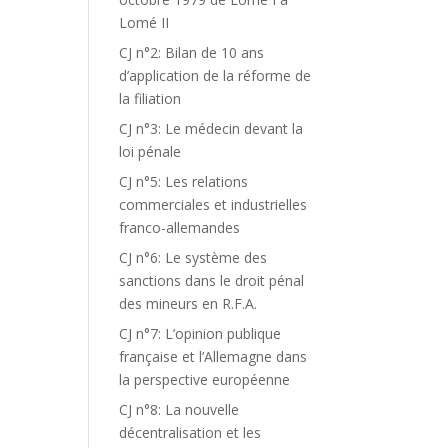
Lomé II
CJ n°2: Bilan de 10 ans
d’application de la réforme de
la filiation
CJ n°3: Le médecin devant la
loi pénale
CJ n°5: Les relations
commerciales et industrielles
franco-allemandes
CJ n°6: Le système des
sanctions dans le droit pénal
des mineurs en R.F.A.
CJ n°7: L’opinion publique
française et l’Allemagne dans
la perspective européenne
CJ n°8: La nouvelle
décentralisation et les