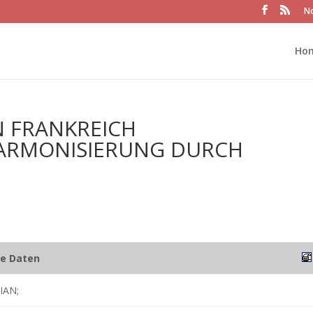
No
Ho
 FRANKREICH
HARMONISIERUNG DURCH
he Daten
IAN;