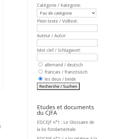
Catègorie / Kategorie:
Plein texte / Volltext:
Auteur / Autor:
Mot clef / Schlagwort:
allemand / deutsch
francais / französisch
les deux / beide
Etudes et documents
du CJFA
EDCEJF n°1 : Le Glossaire de
R
la loi fondamentale
EDCEJF n°2: La loi relative à la