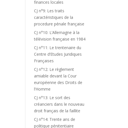
finances locales
CJ n°9: Les traits
caractéristiques de la
procedure pénale française
CJ n°10: L’Allemagne à la
télévision française en 1984
CJ n°11: Le trentenaire du
Centre d’Etudes Juridiques
Françaises
CJ n°12: Le règlement
amiable devant la Cour
européenne des Droits de
l’Homme
CJ n°13: Le sort des
créanciers dans le nouveau
droit français de la faillite
CJ n°14: Trente ans de
politique pénitentiaire