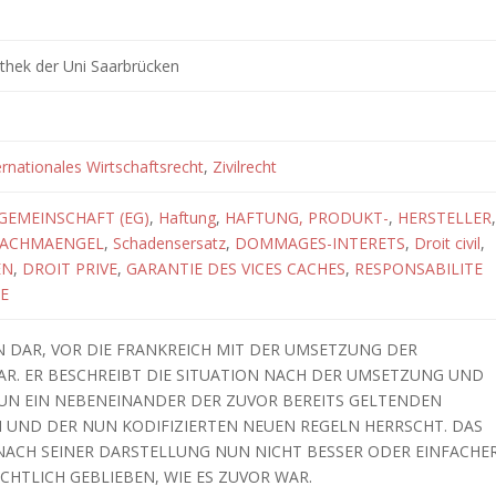
othek der Uni Saarbrücken
ernationales Wirtschaftsrecht
,
Zivilrecht
GEMEINSCHAFT (EG)
,
Haftung
,
HAFTUNG, PRODUKT-
,
HERSTELLER
,
ACHMAENGEL
,
Schadensersatz
,
DOMMAGES-INTERETS
,
Droit civil
,
EN
,
DROIT PRIVE
,
GARANTIE DES VICES CACHES
,
RESPONSABILITE
E
EN DAR, VOR DIE FRANKREICH MIT DER UMSETZUNG DER
R. ER BESCHREIBT DIE SITUATION NACH DER UMSETZUNG UND
NUN EIN NEBENEINANDER DER ZUVOR BEREITS GELTENDEN
UND DER NUN KODIFIZIERTEN NEUEN REGELN HERRSCHT. DAS
ACH SEINER DARSTELLUNG NUN NICHT BESSER ODER EINFACHE
TLICH GEBLIEBEN, WIE ES ZUVOR WAR.