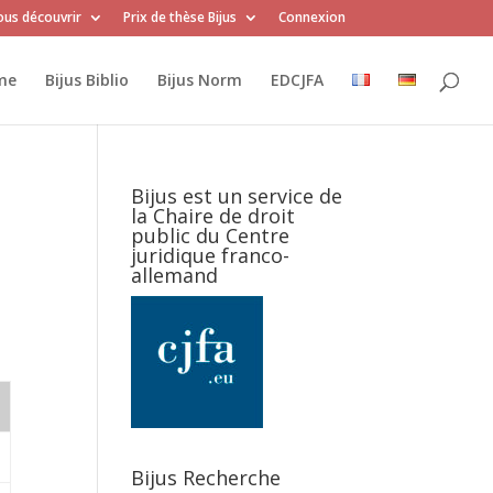
us découvrir
Prix de thèse Bijus
Connexion
me
Bijus Biblio
Bijus Norm
EDCJFA
Bijus est un service de
la Chaire de droit
public du Centre
juridique franco-
allemand
Bijus Recherche