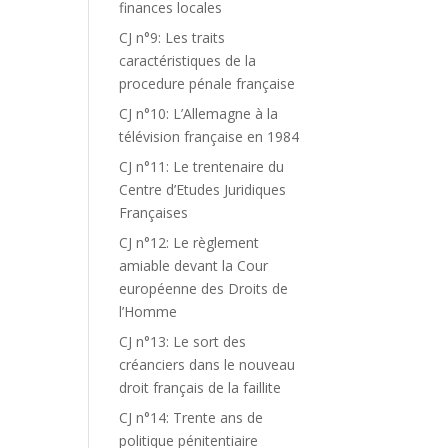
finances locales
CJ n°9: Les traits
caractéristiques de la
procedure pénale française
CJ n°10: L’Allemagne à la
télévision française en 1984
CJ n°11: Le trentenaire du
Centre d’Etudes Juridiques
Françaises
CJ n°12: Le règlement
amiable devant la Cour
européenne des Droits de
l’Homme
CJ n°13: Le sort des
créanciers dans le nouveau
droit français de la faillite
CJ n°14: Trente ans de
politique pénitentiaire