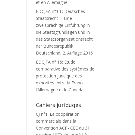
et en Allemagne-
EDCJFA n°14 : Deutsches
Staatsrecht I : Eine
zweisprachige Einführung in
die Staatsgrundlagen und in
das Staatsorganisationsrecht
der Bundesrepublik
Deutschland, 2. Auflage 2016
EDCJFA n° 15: Etude
comparative des systèmes de
protection juridique des
minorités entre la France,
l’Allemagne et le Canada
Cahiers juriduqes
CJ n°1: La coopération
commerciale dans la
Convention ACP- CEE du 31
octobre 1979 de Lomé I à