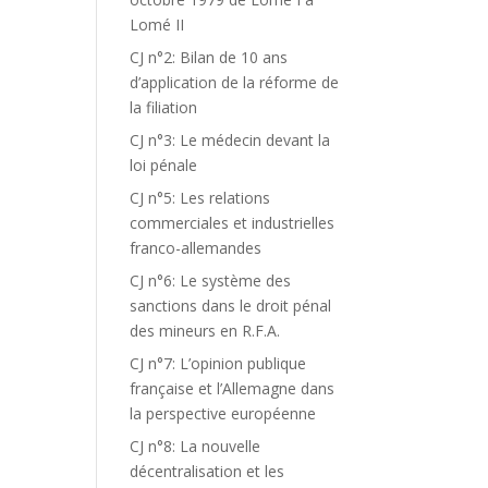
Lomé II
CJ n°2: Bilan de 10 ans
d’application de la réforme de
la filiation
CJ n°3: Le médecin devant la
loi pénale
CJ n°5: Les relations
commerciales et industrielles
franco-allemandes
CJ n°6: Le système des
sanctions dans le droit pénal
des mineurs en R.F.A.
CJ n°7: L’opinion publique
française et l’Allemagne dans
la perspective européenne
CJ n°8: La nouvelle
décentralisation et les