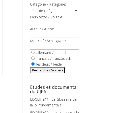
Catègorie / Kategorie:
Plein texte / Volltext:
Auteur / Autor:
Mot clef / Schlagwort:
allemand / deutsch
francais / französisch
les deux / beide
Etudes et documents
du CJFA
EDCEJF n°1 : Le Glossaire de
la loi fondamentale
EDCEJF n°2: La loi relative à la