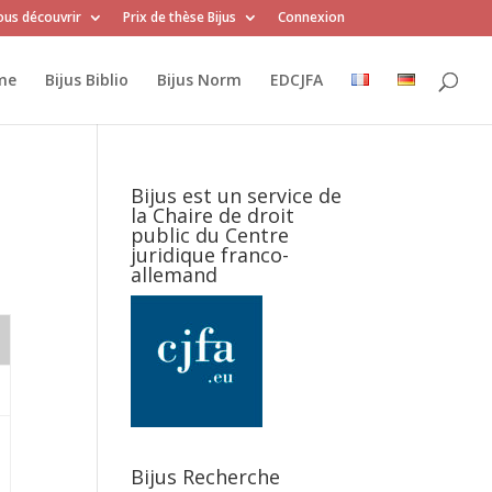
us découvrir
Prix de thèse Bijus
Connexion
me
Bijus Biblio
Bijus Norm
EDCJFA
Bijus est un service de
la Chaire de droit
public du Centre
juridique franco-
allemand
Bijus Recherche