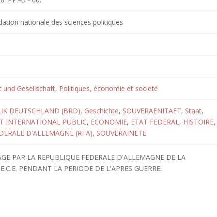
dation nationale des sciences politiques
ft und Gesellschaft
,
Politiques, économie et société
IK DEUTSCHLAND (BRD)
,
Geschichte
,
SOUVERAENITAET
,
Staat
,
T INTERNATIONAL PUBLIC
,
ECONOMIE
,
ETAT FEDERAL
,
HISTOIRE
,
DERALE D'ALLEMAGNE (RFA)
,
SOUVERAINETE
SAGE PAR LA REPUBLIQUE FEDERALE D'ALLEMAGNE DE LA
.C.E. PENDANT LA PERIODE DE L'APRES GUERRE.