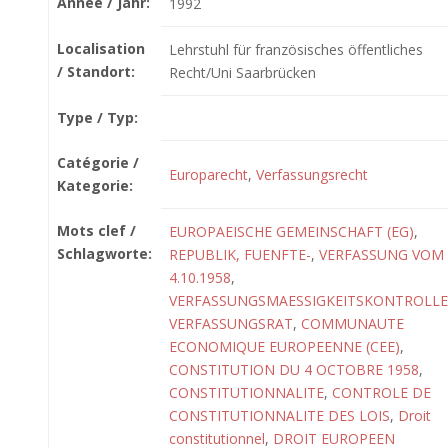
Année / Jahr:
1992
Localisation
Lehrstuhl für französisches öffentliches
/ Standort:
Recht/Uni Saarbrücken
Type / Typ:
Catégorie /
Europarecht
,
Verfassungsrecht
Kategorie:
Mots clef /
EUROPAEISCHE GEMEINSCHAFT (EG)
,
Schlagworte:
REPUBLIK, FUENFTE-
,
VERFASSUNG VOM
4.10.1958
,
VERFASSUNGSMAESSIGKEITSKONTROLLE
VERFASSUNGSRAT
,
COMMUNAUTE
ECONOMIQUE EUROPEENNE (CEE)
,
CONSTITUTION DU 4 OCTOBRE 1958
,
CONSTITUTIONNALITE
,
CONTROLE DE
CONSTITUTIONNALITE DES LOIS
,
Droit
constitutionnel
,
DROIT EUROPEEN