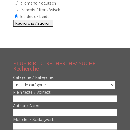
allemand / deutsch
francais / französisch
les deux / beide
BIJUS BIBLIO RECHERCHE/ SUCHE
Recherche
Catègorie / Kategorie:
Plein texte / Volltext:
Auteur / Autor:
Mot clef / Schlagwort: