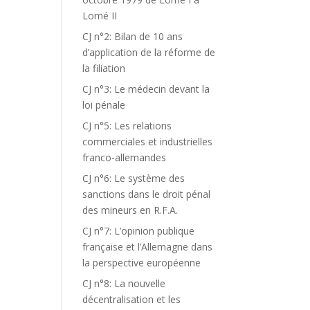
Lomé II
CJ n°2: Bilan de 10 ans
d’application de la réforme de
la filiation
CJ n°3: Le médecin devant la
loi pénale
CJ n°5: Les relations
commerciales et industrielles
franco-allemandes
CJ n°6: Le système des
sanctions dans le droit pénal
des mineurs en R.F.A.
CJ n°7: L’opinion publique
française et l’Allemagne dans
la perspective européenne
CJ n°8: La nouvelle
décentralisation et les