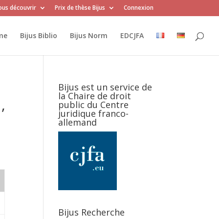
us découvrir
Prix de thèse Bijus
Connexion
me
Bijus Biblio
Bijus Norm
EDCJFA
Bijus est un service de
la Chaire de droit
,
public du Centre
juridique franco-
allemand
Bijus Recherche