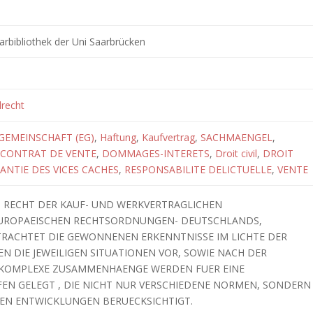
arbibliothek der Uni Saarbrücken
lrecht
GEMEINSCHAFT (EG)
,
Haftung
,
Kaufvertrag
,
SACHMAENGEL
,
CONTRAT DE VENTE
,
DOMMAGES-INTERETS
,
Droit civil
,
DROIT
ANTIE DES VICES CACHES
,
RESPONSABILITE DELICTUELLE
,
VENTE
S RECHT DER KAUF- UND WERKVERTRAGLICHEN
EUROPAEISCHEN RECHTSORDNUNGEN- DEUTSCHLANDS,
TRACHTET DIE GEWONNENEN ERKENNTNISSE IM LICHTE DER
EN DIE JEWEILIGEN SITUATIONEN VOR, SOWIE NACH DER
. KOMPLEXE ZUSAMMENHAENGE WERDEN FUER EINE
EN GELEGT , DIE NICHT NUR VERSCHIEDENE NORMEN, SONDERN
HEN ENTWICKLUNGEN BERUECKSICHTIGT.