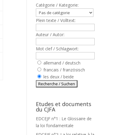
Catègorie / Kategorie:
Plein texte / Volltext:
Auteur / Autor:
Mot clef / Schlagwort:
allemand / deutsch
francais / französisch
les deux / beide
Etudes et documents
du CJFA
EDCEJF n°1 : Le Glossaire de
la loi fondamentale
EDCEJF n°2: La loi relative à la