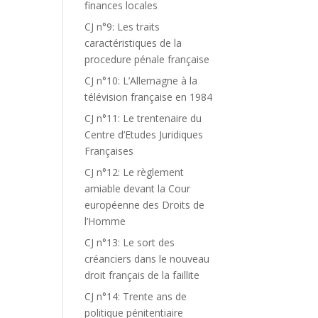
finances locales
CJ n°9: Les traits
caractéristiques de la
procedure pénale française
CJ n°10: L’Allemagne à la
télévision française en 1984
CJ n°11: Le trentenaire du
Centre d’Etudes Juridiques
Françaises
CJ n°12: Le règlement
amiable devant la Cour
européenne des Droits de
l’Homme
CJ n°13: Le sort des
créanciers dans le nouveau
droit français de la faillite
CJ n°14: Trente ans de
politique pénitentiaire