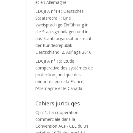
et en Allemagne-
EDCJFA n°14 : Deutsches
Staatsrecht I : Eine
zweisprachige Einführung in
die Staatsgrundlagen und in
das Staatsorganisationsrecht
der Bundesrepublik
Deutschland, 2. Auflage 2016
EDCJFA n° 15: Etude
comparative des systèmes de
protection juridique des
minorités entre la France,
l’Allemagne et le Canada
Cahiers juriduqes
CJ n°1: La coopération
commerciale dans la
Convention ACP- CEE du 31
octobre 1979 de Lomé I à