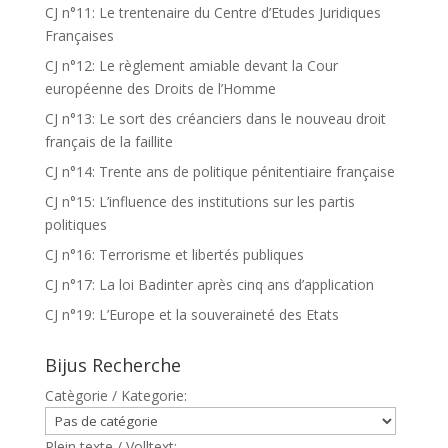
CJ n°11: Le trentenaire du Centre d’Etudes Juridiques
Françaises
CJ n°12: Le règlement amiable devant la Cour
européenne des Droits de l’Homme
CJ n°13: Le sort des créanciers dans le nouveau droit
français de la faillite
CJ n°14: Trente ans de politique pénitentiaire française
CJ n°15: L’influence des institutions sur les partis
politiques
CJ n°16: Terrorisme et libertés publiques
CJ n°17: La loi Badinter après cinq ans d’application
CJ n°19: L’Europe et la souveraineté des Etats
Bijus Recherche
Catègorie / Kategorie:
Plein texte / Volltext: