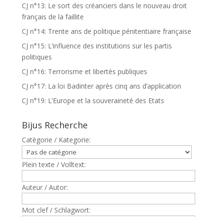
CJ n°13: Le sort des créanciers dans le nouveau droit
français de la faillite
CJ n°14: Trente ans de politique pénitentiaire française
CJ n°15: L’influence des institutions sur les partis
politiques
CJ n°16: Terrorisme et libertés publiques
CJ n°17: La loi Badinter après cinq ans d’application
CJ n°19: L’Europe et la souveraineté des Etats
Bijus Recherche
Catègorie / Kategorie:
Plein texte / Volltext:
Auteur / Autor:
Mot clef / Schlagwort: