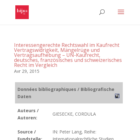
Interessengerechte Rechtswahl im Kaufrecht
Vertragswidrigkeit, Mängelrüge und
Vertragsaufhebung – UN-Kaufrecht,
deutsches, französisches und schweizerisches
Recht im Vergleich
Avr 29, 2015
Données bibliographiques / Bibliografische
Daten
Auteurs /
GIESECKE, CORDULA
Autoren:
Source /
IN: Peter Lang, Reihe:
Fundstelle:
Internationalrechtliche Studien.