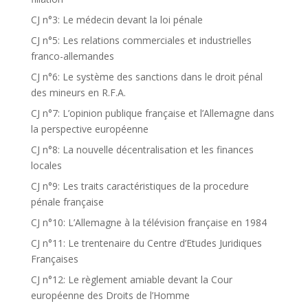
CJ n°3: Le médecin devant la loi pénale
CJ n°5: Les relations commerciales et industrielles
franco-allemandes
CJ n°6: Le système des sanctions dans le droit pénal
des mineurs en R.F.A.
CJ n°7: L’opinion publique française et l’Allemagne dans
la perspective européenne
CJ n°8: La nouvelle décentralisation et les finances
locales
CJ n°9: Les traits caractéristiques de la procedure
pénale française
CJ n°10: L’Allemagne à la télévision française en 1984
CJ n°11: Le trentenaire du Centre d’Etudes Juridiques
Françaises
CJ n°12: Le règlement amiable devant la Cour
européenne des Droits de l’Homme