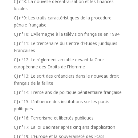
CJ n°8: La nouvelle décentralisation et les finances
locales
CJ n°9: Les traits caractéristiques de la procedure
pénale française
CJ n°10: L’Allemagne à la télévision française en 1984
CJ n°11: Le trentenaire du Centre d’Etudes Juridiques
Françaises
CJ n°12: Le règlement amiable devant la Cour
européenne des Droits de l’Homme
CJ n°13: Le sort des créanciers dans le nouveau droit
français de la faillite
CJ n°14: Trente ans de politique pénitentiaire française
CJ n°15: L’influence des institutions sur les partis
politiques
CJ n°16: Terrorisme et libertés publiques
CJ n°17: La loi Badinter après cinq ans d’application
CJ n°19: L’Europe et la souveraineté des Etats