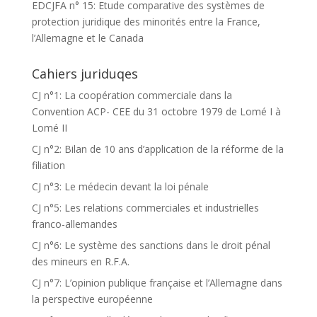
EDCJFA n° 15: Etude comparative des systèmes de
protection juridique des minorités entre la France,
l’Allemagne et le Canada
Cahiers juriduqes
CJ n°1: La coopération commerciale dans la
Convention ACP- CEE du 31 octobre 1979 de Lomé I à
Lomé II
CJ n°2: Bilan de 10 ans d’application de la réforme de la
filiation
CJ n°3: Le médecin devant la loi pénale
CJ n°5: Les relations commerciales et industrielles
franco-allemandes
CJ n°6: Le système des sanctions dans le droit pénal
des mineurs en R.F.A.
CJ n°7: L’opinion publique française et l’Allemagne dans
la perspective européenne