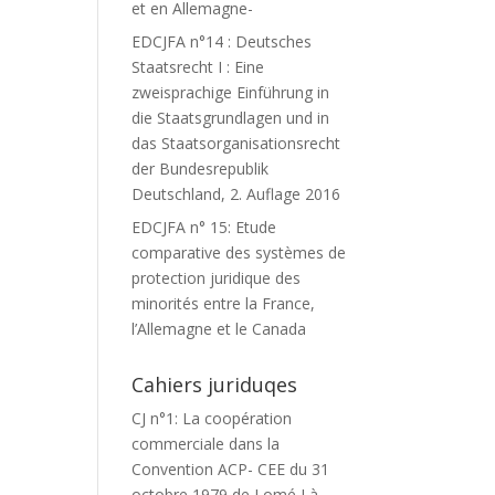
et en Allemagne-
EDCJFA n°14 : Deutsches
Staatsrecht I : Eine
zweisprachige Einführung in
die Staatsgrundlagen und in
das Staatsorganisationsrecht
der Bundesrepublik
Deutschland, 2. Auflage 2016
EDCJFA n° 15: Etude
comparative des systèmes de
protection juridique des
minorités entre la France,
l’Allemagne et le Canada
Cahiers juriduqes
CJ n°1: La coopération
commerciale dans la
Convention ACP- CEE du 31
octobre 1979 de Lomé I à