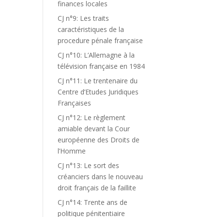
finances locales
CJ n°9: Les traits
caractéristiques de la
procedure pénale française
CJ n°10: L’Allemagne à la
télévision française en 1984
CJ n°11: Le trentenaire du
Centre d’Etudes Juridiques
Françaises
CJ n°12: Le règlement
amiable devant la Cour
européenne des Droits de
l’Homme
CJ n°13: Le sort des
créanciers dans le nouveau
droit français de la faillite
CJ n°14: Trente ans de
politique pénitentiaire