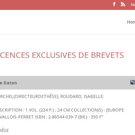
No
Ho
CENCES EXCLUSIVES DE BREVETS
he Daten
ICHEL(DIRECTEURDETHÊSE); ROUDARD, ISABELLE;
SCRIPTION : 1 VOL. (224 P.) ; 24 CM COLLECTION(S) : (EUROPE
ALLOIS-PERRET ISBN : 2-86544-039-7 (BR.) : 350 F"
HÊSE