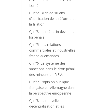
Lomé II
CJ n°2: Bilan de 10 ans
d’application de la réforme de
la filiation
CJ n°3: Le médecin devant la
loi pénale
CJ n°5: Les relations
commerciales et industrielles
franco-allemandes
CJ n°6: Le système des
sanctions dans le droit pénal
des mineurs en R.F.A.
CJ n°7: L’opinion publique
française et l’Allemagne dans
la perspective européenne
CJ n°8: La nouvelle
décentralisation et les