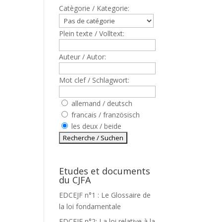
Catègorie / Kategorie:
Plein texte / Volltext:
Auteur / Autor:
Mot clef / Schlagwort:
allemand / deutsch
francais / französisch
les deux / beide
Etudes et documents
du CJFA
EDCEJF n°1 : Le Glossaire de
la loi fondamentale
EDCEJF n°2: La loi relative à la