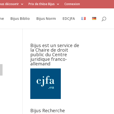
us découvrir
Prix de thèse Bijus
Connexion
me
Bijus Biblio
Bijus Norm
EDCJFA
Bijus est un service de
la Chaire de droit
public du Centre
juridique franco-
allemand
Bijus Recherche