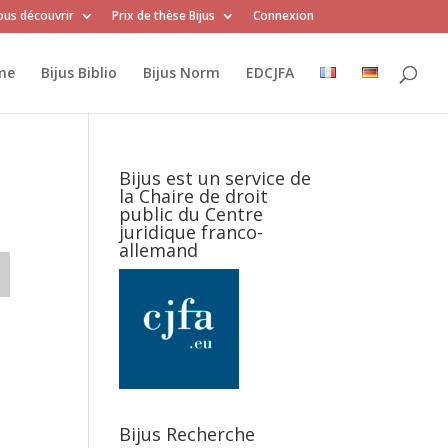
us découvrir
Prix de thèse Bijus
Connexion
me
Bijus Biblio
Bijus Norm
EDCJFA
Bijus est un service de
la Chaire de droit
public du Centre
juridique franco-
allemand
Bijus Recherche