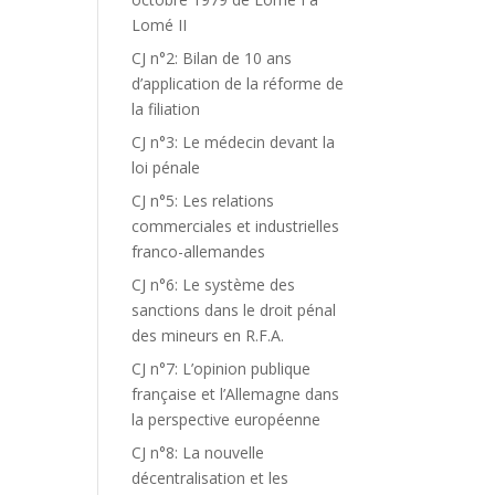
Lomé II
CJ n°2: Bilan de 10 ans
d’application de la réforme de
la filiation
CJ n°3: Le médecin devant la
loi pénale
CJ n°5: Les relations
commerciales et industrielles
franco-allemandes
CJ n°6: Le système des
sanctions dans le droit pénal
des mineurs en R.F.A.
CJ n°7: L’opinion publique
française et l’Allemagne dans
la perspective européenne
CJ n°8: La nouvelle
décentralisation et les