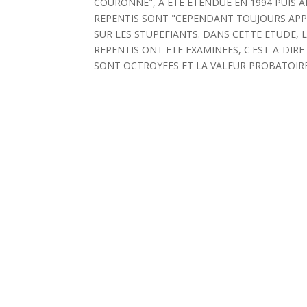
COURONNE", A ETE ETENDUE EN 1994 PUIS A
REPENTIS SONT "CEPENDANT TOUJOURS APPL
SUR LES STUPEFIANTS. DANS CETTE ETUDE, 
REPENTIS ONT ETE EXAMINEES, C'EST-A-DIR
SONT OCTROYEES ET LA VALEUR PROBATOIRE D