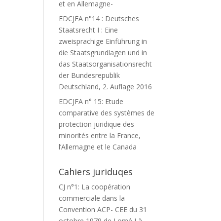
et en Allemagne-
EDCJFA n°14 : Deutsches
Staatsrecht I : Eine
zweisprachige Einführung in
die Staatsgrundlagen und in
das Staatsorganisationsrecht
der Bundesrepublik
Deutschland, 2. Auflage 2016
EDCJFA n° 15: Etude
comparative des systèmes de
protection juridique des
minorités entre la France,
l’Allemagne et le Canada
Cahiers juriduqes
CJ n°1: La coopération
commerciale dans la
Convention ACP- CEE du 31
octobre 1979 de Lomé I à