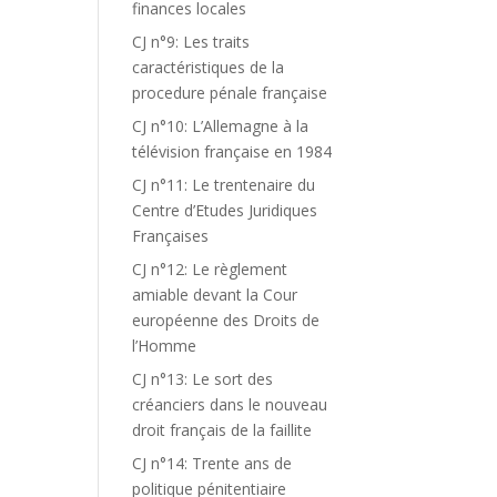
finances locales
CJ n°9: Les traits
caractéristiques de la
procedure pénale française
CJ n°10: L’Allemagne à la
télévision française en 1984
CJ n°11: Le trentenaire du
Centre d’Etudes Juridiques
Françaises
CJ n°12: Le règlement
amiable devant la Cour
européenne des Droits de
l’Homme
CJ n°13: Le sort des
créanciers dans le nouveau
droit français de la faillite
CJ n°14: Trente ans de
politique pénitentiaire