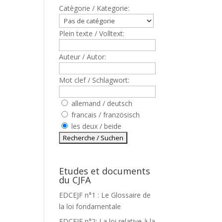
Catègorie / Kategorie:
Plein texte / Volltext:
Auteur / Autor:
Mot clef / Schlagwort:
allemand / deutsch
francais / französisch
les deux / beide
Etudes et documents
du CJFA
EDCEJF n°1 : Le Glossaire de
la loi fondamentale
EDCEJF n°2: La loi relative à la