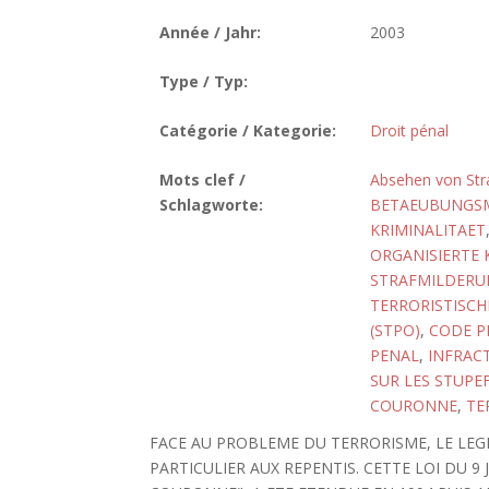
Année / Jahr:
2003
Type / Typ:
Catégorie / Kategorie:
Droit pénal
Mots clef /
Absehen von Str
Schlagworte:
BETAEUBUNGSMI
KRIMINALITAET
ORGANISIERTE 
STRAFMILDERU
TERRORISTISCH
(STPO)
,
CODE P
PENAL
,
INFRAC
SUR LES STUPEF
COURONNE
,
TE
FACE AU PROBLEME DU TERRORISME, LE LE
PARTICULIER AUX REPENTIS. CETTE LOI DU 9 