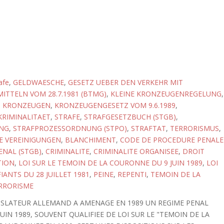
afe
,
GELDWAESCHE
,
GESETZ UEBER DEN VERKEHR MIT
TTELN VOM 28.7.1981 (BTMG)
,
KLEINE KRONZEUGENREGELUNG
,
,
KRONZEUGEN
,
KRONZEUGENGESETZ VOM 9.6.1989
,
KRIMINALITAET
,
STRAFE
,
STRAFGESETZBUCH (STGB)
,
NG
,
STRAFPROZESSORDNUNG (STPO)
,
STRAFTAT
,
TERRORISMUS
,
E VEREINIGUNGEN
,
BLANCHIMENT
,
CODE DE PROCEDURE PENALE
ENAL (STGB)
,
CRIMINALITE
,
CRIMINALITE ORGANISEE
,
DROIT
TION
,
LOI SUR LE TEMOIN DE LA COURONNE DU 9 JUIN 1989
,
LOI
IANTS DU 28 JUILLET 1981
,
PEINE
,
REPENTI
,
TEMOIN DE LA
RRORISME
GISLATEUR ALLEMAND A AMENAGE EN 1989 UN REGIME PENAL
JUIN 1989, SOUVENT QUALIFIEE DE LOI SUR LE "TEMOIN DE LA