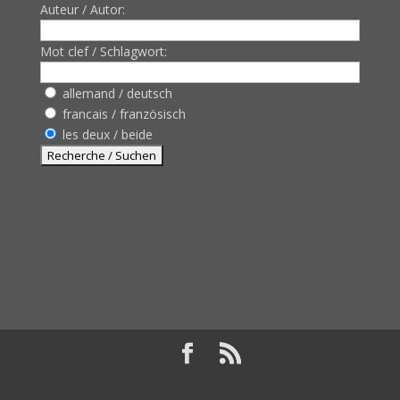
Auteur / Autor:
Mot clef / Schlagwort:
allemand / deutsch
francais / französisch
les deux / beide
Design de
Elegant Themes
| Propulsé par