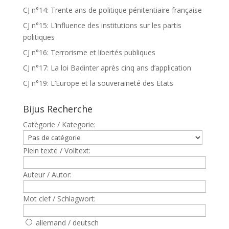
CJ n°14: Trente ans de politique pénitentiaire française
CJ n°15: L’influence des institutions sur les partis
politiques
CJ n°16: Terrorisme et libertés publiques
CJ n°17: La loi Badinter après cinq ans d’application
CJ n°19: L’Europe et la souveraineté des Etats
Bijus Recherche
Catègorie / Kategorie:
Plein texte / Volltext:
Auteur / Autor:
Mot clef / Schlagwort:
allemand / deutsch