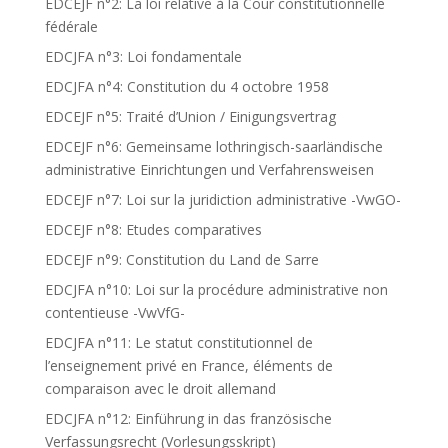
EDCEJF n°2: La loi relative à la Cour constitutionnelle
fédérale
EDCJFA n°3: Loi fondamentale
EDCJFA n°4: Constitution du 4 octobre 1958
EDCEJF n°5: Traité d’Union / Einigungsvertrag
EDCEJF n°6: Gemeinsame lothringisch-saarländische
administrative Einrichtungen und Verfahrensweisen
EDCEJF n°7: Loi sur la juridiction administrative -VwGO-
EDCEJF n°8: Etudes comparatives
EDCEJF n°9: Constitution du Land de Sarre
EDCJFA n°10: Loi sur la procédure administrative non
contentieuse -VwVfG-
EDCJFA n°11: Le statut constitutionnel de
l’enseignement privé en France, éléments de
comparaison avec le droit allemand
EDCJFA n°12: Einführung in das französische
Verfassungsrecht (Vorlesungsskript)