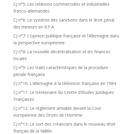
CJ n°5: Les relations commerciales et industrielles
franco-allemandes
CJ n°6: Le système des sanctions dans le droit pénal
des mineurs en R.F.A.
CJ n°7: L’opinion publique française et l’Allemagne dans
la perspective européenne
CJ n°8: La nouvelle décentralisation et les finances
locales
CJ n°9: Les traits caractéristiques de la procedure
pénale française
CJ n°10: L’Allemagne à la télévision française en 1984
CJ n°11: Le trentenaire du Centre d’Etudes Juridiques
Françaises
CJ n°12: Le règlement amiable devant la Cour
européenne des Droits de l’Homme
CJ n°13: Le sort des créanciers dans le nouveau droit
français de la faillite