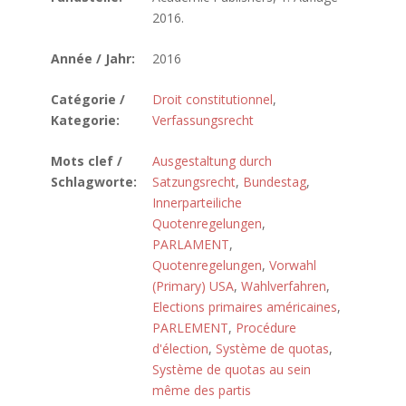
2016.
Année / Jahr:
2016
Catégorie /
Droit constitutionnel
,
Kategorie:
Verfassungsrecht
Mots clef /
Ausgestaltung durch
Schlagworte:
Satzungsrecht
,
Bundestag
,
Innerparteiliche
Quotenregelungen
,
PARLAMENT
,
Quotenregelungen
,
Vorwahl
(Primary) USA
,
Wahlverfahren
,
Elections primaires américaines
,
PARLEMENT
,
Procédure
d'élection
,
Système de quotas
,
Système de quotas au sein
même des partis