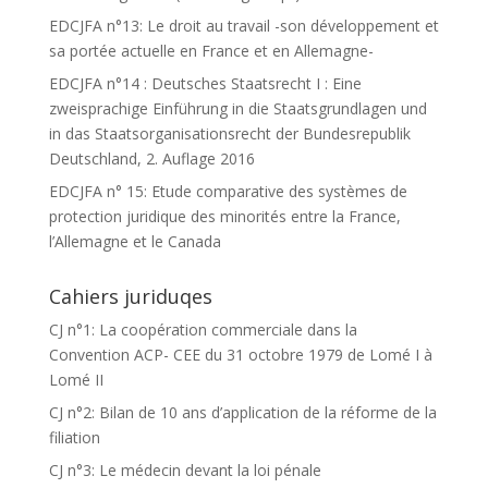
EDCJFA n°13: Le droit au travail -son développement et
sa portée actuelle en France et en Allemagne-
EDCJFA n°14 : Deutsches Staatsrecht I : Eine
zweisprachige Einführung in die Staatsgrundlagen und
in das Staatsorganisationsrecht der Bundesrepublik
Deutschland, 2. Auflage 2016
EDCJFA n° 15: Etude comparative des systèmes de
protection juridique des minorités entre la France,
l’Allemagne et le Canada
Cahiers juriduqes
CJ n°1: La coopération commerciale dans la
Convention ACP- CEE du 31 octobre 1979 de Lomé I à
Lomé II
CJ n°2: Bilan de 10 ans d’application de la réforme de la
filiation
CJ n°3: Le médecin devant la loi pénale