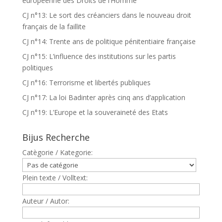
européenne des Droits de l’Homme
CJ n°13: Le sort des créanciers dans le nouveau droit
français de la faillite
CJ n°14: Trente ans de politique pénitentiaire française
CJ n°15: L’influence des institutions sur les partis
politiques
CJ n°16: Terrorisme et libertés publiques
CJ n°17: La loi Badinter après cinq ans d’application
CJ n°19: L’Europe et la souveraineté des Etats
Bijus Recherche
Catègorie / Kategorie:
Plein texte / Volltext:
Auteur / Autor: