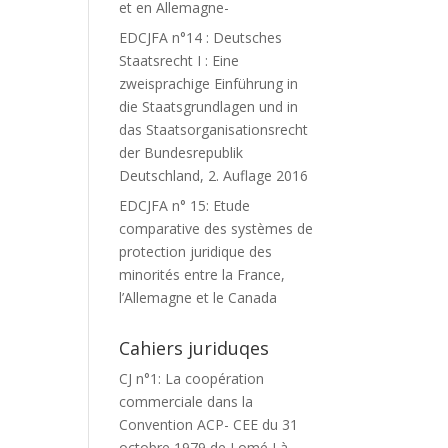
et en Allemagne-
EDCJFA n°14 : Deutsches
Staatsrecht I : Eine
zweisprachige Einführung in
die Staatsgrundlagen und in
das Staatsorganisationsrecht
der Bundesrepublik
Deutschland, 2. Auflage 2016
EDCJFA n° 15: Etude
comparative des systèmes de
protection juridique des
minorités entre la France,
l’Allemagne et le Canada
Cahiers juriduqes
CJ n°1: La coopération
commerciale dans la
Convention ACP- CEE du 31
octobre 1979 de Lomé I à