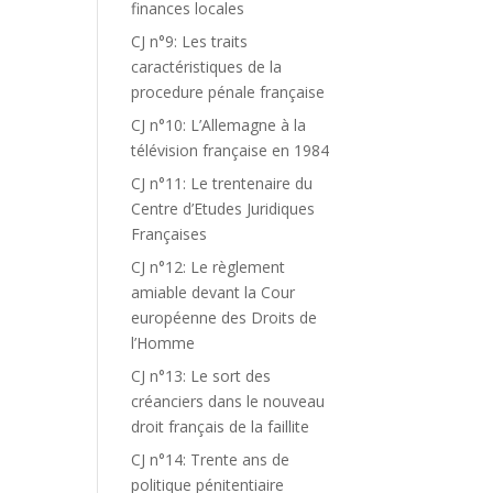
finances locales
CJ n°9: Les traits
caractéristiques de la
procedure pénale française
CJ n°10: L’Allemagne à la
télévision française en 1984
CJ n°11: Le trentenaire du
Centre d’Etudes Juridiques
Françaises
CJ n°12: Le règlement
amiable devant la Cour
européenne des Droits de
l’Homme
CJ n°13: Le sort des
créanciers dans le nouveau
droit français de la faillite
CJ n°14: Trente ans de
politique pénitentiaire