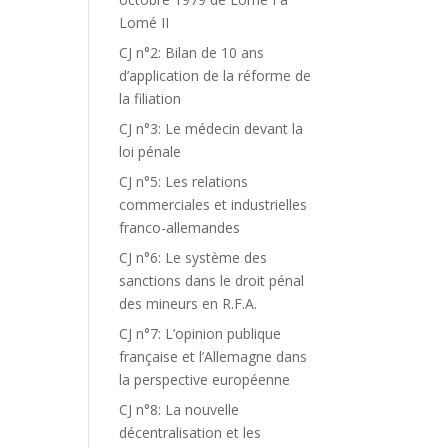
Lomé II
CJ n°2: Bilan de 10 ans
d’application de la réforme de
la filiation
CJ n°3: Le médecin devant la
loi pénale
CJ n°5: Les relations
commerciales et industrielles
franco-allemandes
CJ n°6: Le système des
sanctions dans le droit pénal
des mineurs en R.F.A.
CJ n°7: L’opinion publique
française et l’Allemagne dans
la perspective européenne
CJ n°8: La nouvelle
décentralisation et les