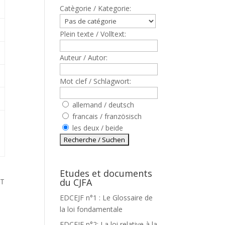
Catègorie / Kategorie:
Plein texte / Volltext:
Auteur / Autor:
Mot clef / Schlagwort:
allemand / deutsch
francais / französisch
les deux / beide
Etudes et documents
du CJFA
AT
EDCEJF n°1 : Le Glossaire de
la loi fondamentale
EDCEJF n°2: La loi relative à la