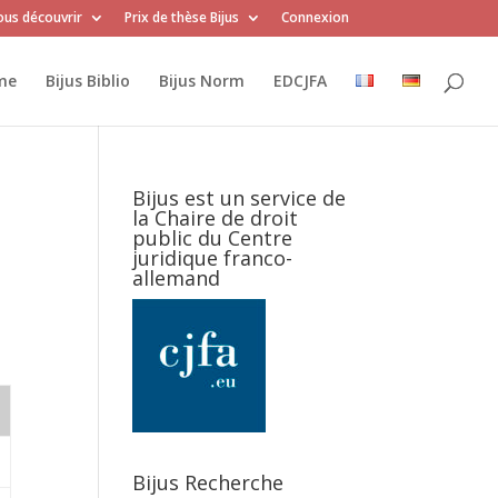
us découvrir
Prix de thèse Bijus
Connexion
me
Bijus Biblio
Bijus Norm
EDCJFA
Bijus est un service de
la Chaire de droit
public du Centre
juridique franco-
allemand
Bijus Recherche