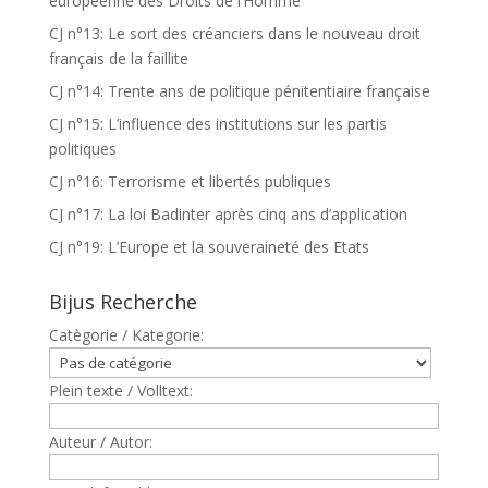
européenne des Droits de l’Homme
CJ n°13: Le sort des créanciers dans le nouveau droit
français de la faillite
CJ n°14: Trente ans de politique pénitentiaire française
CJ n°15: L’influence des institutions sur les partis
politiques
CJ n°16: Terrorisme et libertés publiques
CJ n°17: La loi Badinter après cinq ans d’application
CJ n°19: L’Europe et la souveraineté des Etats
Bijus Recherche
Catègorie / Kategorie:
Plein texte / Volltext:
Auteur / Autor: