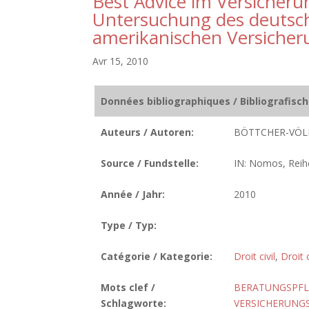
Best Advice im Versicheru
Untersuchung des deutsch
amerikanischen Versicher
Avr 15, 2010
Données bibliographiques / Bibliografisc
Auteurs / Autoren:
BÖTTCHER-VÖLK
Source / Fundstelle:
IN: Nomos, Reihe
Année / Jahr:
2010
Type / Typ:
Catégorie / Kategorie:
Droit civil
,
Droit
Mots clef /
BERATUNGSPFL
Schlagworte:
VERSICHERUNG