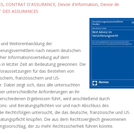
ES
,
CONTRAT D'ASSURANCE
,
Devoir d'information
,
Devoir de
T DES ASSURANCES
g und Weiterentwicklung der
cherungsvermittlern nach neuem deutschen
cher Informationsverteilung auf dem
 in letzter Zeit an Bedeutung gewonnen. Die
 Voraussetzungen für das Bestehen von
utschem, französischem und US-
 Dabei zeigt sich, dass alle untersuchten
er unterschiedliche Anforderungen an ihr
 verschiedenen Ergebnissen führt, wird anschließend durch
ions- und Beratungspflichten vor und nach Abschluss des
die Rechtsfolgen untersucht, die das deutsche, französische und US-
eratungspflicht knüpfen. Die aus dem Rechtsvergleich gewonnenen
ungsvorschlag, der zu mehr Rechtssicherheit führen könnte.