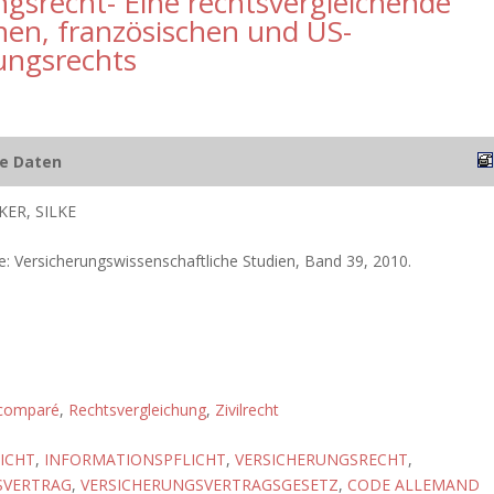
ngsrecht- Eine rechtsvergleichende
en, französischen und US-
ungsrechts
he Daten
ER, SILKE
: Versicherungswissenschaftliche Studien, Band 39, 2010.
 comparé
,
Rechtsvergleichung
,
Zivilrecht
ICHT
,
INFORMATIONSPFLICHT
,
VERSICHERUNGSRECHT
,
SVERTRAG
,
VERSICHERUNGSVERTRAGSGESETZ
,
CODE ALLEMAND