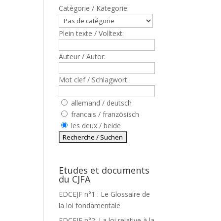
Catègorie / Kategorie:
Plein texte / Volltext:
Auteur / Autor:
Mot clef / Schlagwort:
allemand / deutsch
francais / französisch
T
les deux / beide
Etudes et documents
du CJFA
EDCEJF n°1 : Le Glossaire de
la loi fondamentale
EDCEJF n°2: La loi relative à la