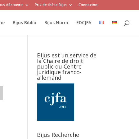
us découvrir
Prix de thèse Bijus
Connexion
me
Bijus Biblio
Bijus Norm
EDCJFA
Bijus est un service de
la Chaire de droit
public du Centre
juridique franco-
allemand
Bijus Recherche