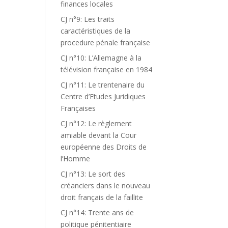
finances locales
CJ n°9: Les traits
caractéristiques de la
procedure pénale française
CJ n°10: L’Allemagne à la
télévision française en 1984
CJ n°11: Le trentenaire du
Centre d’Etudes Juridiques
Françaises
CJ n°12: Le règlement
amiable devant la Cour
européenne des Droits de
l’Homme
CJ n°13: Le sort des
créanciers dans le nouveau
droit français de la faillite
CJ n°14: Trente ans de
politique pénitentiaire