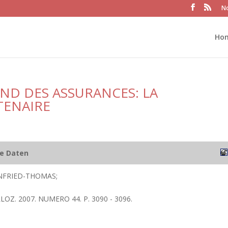
No
Ho
D DES ASSURANCES: LA
TENAIRE
he Daten
NFRIED-THOMAS;
LOZ. 2007. NUMERO 44. P. 3090 - 3096.