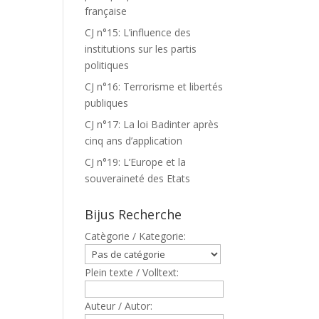
française
CJ n°15: L’influence des
institutions sur les partis
politiques
CJ n°16: Terrorisme et libertés
publiques
CJ n°17: La loi Badinter après
cinq ans d’application
CJ n°19: L’Europe et la
souveraineté des Etats
Bijus Recherche
Catègorie / Kategorie:
Plein texte / Volltext:
Auteur / Autor: