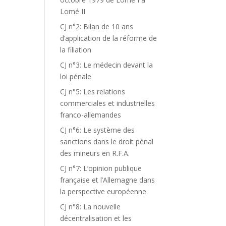
Lomé II
CJ n°2: Bilan de 10 ans
d’application de la réforme de
la filiation
CJ n°3: Le médecin devant la
loi pénale
CJ n°5: Les relations
commerciales et industrielles
franco-allemandes
CJ n°6: Le système des
sanctions dans le droit pénal
des mineurs en R.F.A.
CJ n°7: L’opinion publique
française et l’Allemagne dans
la perspective européenne
CJ n°8: La nouvelle
décentralisation et les