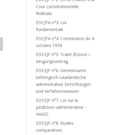
Cour constitutionnelle
fédérale
EDCJFA n°3: Loi
fondamentale
EDCJFA n°4: Constitution du 4
octobre 1958
EDCEJF n°5: Traité d’Union /
Einigungsvertrag
EDCEJF n°6: Gemeinsame
lothringisch-saarländische
administrative Einrichtungen
und Verfahrensweisen
EDCEJF n°7: Loi sur la
juridiction administrative -
VwGO-
EDCEJF n°8: Etudes
comparatives