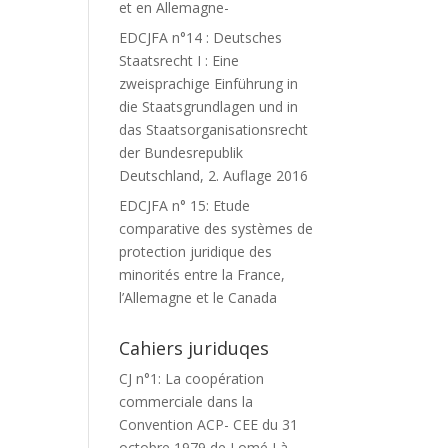
et en Allemagne-
EDCJFA n°14 : Deutsches
Staatsrecht I : Eine
zweisprachige Einführung in
die Staatsgrundlagen und in
das Staatsorganisationsrecht
der Bundesrepublik
Deutschland, 2. Auflage 2016
EDCJFA n° 15: Etude
comparative des systèmes de
protection juridique des
minorités entre la France,
l’Allemagne et le Canada
Cahiers juriduqes
CJ n°1: La coopération
commerciale dans la
Convention ACP- CEE du 31
octobre 1979 de Lomé I à