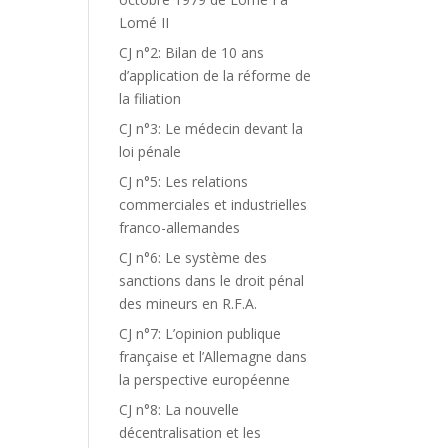
Lomé II
CJ n°2: Bilan de 10 ans
d’application de la réforme de
la filiation
CJ n°3: Le médecin devant la
loi pénale
CJ n°5: Les relations
commerciales et industrielles
franco-allemandes
CJ n°6: Le système des
sanctions dans le droit pénal
des mineurs en R.F.A.
CJ n°7: L’opinion publique
française et l’Allemagne dans
la perspective européenne
CJ n°8: La nouvelle
décentralisation et les