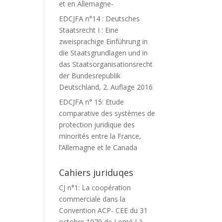
et en Allemagne-
EDCJFA n°14 : Deutsches
Staatsrecht I : Eine
zweisprachige Einführung in
die Staatsgrundlagen und in
das Staatsorganisationsrecht
der Bundesrepublik
Deutschland, 2. Auflage 2016
EDCJFA n° 15: Etude
comparative des systèmes de
protection juridique des
minorités entre la France,
l’Allemagne et le Canada
Cahiers juriduqes
CJ n°1: La coopération
commerciale dans la
Convention ACP- CEE du 31
octobre 1979 de Lomé I à