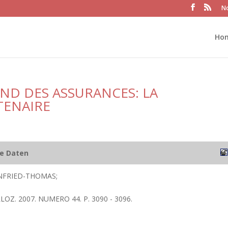
No
Ho
D DES ASSURANCES: LA
TENAIRE
he Daten
NFRIED-THOMAS;
LOZ. 2007. NUMERO 44. P. 3090 - 3096.