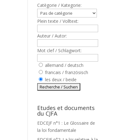
Catègorie / Kategorie:
Plein texte / Volltext:
Auteur / Autor:
Mot clef / Schlagwort:
allemand / deutsch
francais / französisch
T
les deux / beide
Etudes et documents
du CJFA
EDCEJF n°1 : Le Glossaire de
la loi fondamentale
EDCEJF n°2: La loi relative à la