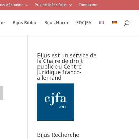
us découvrir
Prix de thèse Bijus
Connexion
me
Bijus Biblio
Bijus Norm
EDCJFA
Bijus est un service de
la Chaire de droit
public du Centre
juridique franco-
allemand
Bijus Recherche