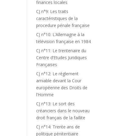
finances locales
CJ n°9: Les traits
caractéristiques de la
procedure pénale française
CJ n°10: L’Allemagne à la
télévision française en 1984
CJ n°11: Le trentenaire du
Centre d’Etudes Juridiques
Françaises
CJ n°12: Le règlement
amiable devant la Cour
européenne des Droits de
l’Homme
CJ n°13: Le sort des
créanciers dans le nouveau
droit français de la faillite
CJ n°14: Trente ans de
politique pénitentiaire