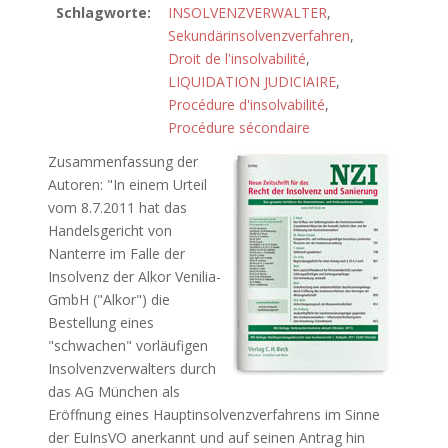
Schlagworte:
INSOLVENZVERWALTER
,
Sekundärinsolvenzverfahren
,
Droit de l'insolvabilité
,
LIQUIDATION JUDICIAIRE
,
Procédure d'insolvabilité
,
Procédure sécondaire
Zusammenfassung der
Autoren: "In einem Urteil
vom 8.7.2011 hat das
Handelsgericht von
Nanterre im Falle der
Insolvenz der Alkor Venilia-
GmbH ("Alkor") die
Bestellung eines
"schwachen" vorläufigen
Insolvenzverwalters durch
das AG München als
Eröffnung eines Hauptinsolvenzverfahrens im Sinne
der EuInsVO anerkannt und auf seinen Antrag hin