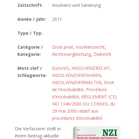
Zeitschrift:
Insolvenz und Sanierung
Année / Jahr:
2011
Type / Typ:
Catégorie /
Droit privé
,
Insolvenzrecht
,
Kategorie:
Rechtsvergleichung
,
Zivilrecht
Mots clef /
EuInsVO
,
INSOLVENZRECHT
,
Schlagworte:
INSOLVENZVERFAHREN
,
INSOLVENZVERWALTER
,
Droit
de l'insolvabilité
,
Procédure
d'insolvabilité
,
RÈGLEMENT (CE)
NO 1346/2000 DU CONSEIL du
29 mai 2000 relatif aux
procédures d’insolvabilité
Die Verfasserin stellt in
ihrem Beitrag aktuelle