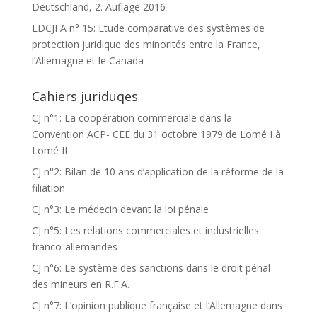
Deutschland, 2. Auflage 2016
EDCJFA n° 15: Etude comparative des systèmes de
protection juridique des minorités entre la France,
l’Allemagne et le Canada
Cahiers juriduqes
CJ n°1: La coopération commerciale dans la
Convention ACP- CEE du 31 octobre 1979 de Lomé I à
Lomé II
CJ n°2: Bilan de 10 ans d’application de la réforme de la
filiation
CJ n°3: Le médecin devant la loi pénale
CJ n°5: Les relations commerciales et industrielles
franco-allemandes
CJ n°6: Le système des sanctions dans le droit pénal
des mineurs en R.F.A.
CJ n°7: L’opinion publique française et l’Allemagne dans