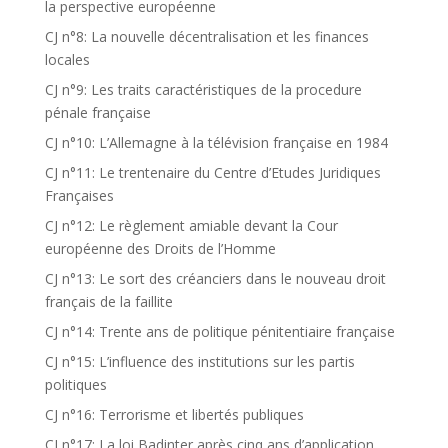
la perspective européenne
CJ n°8: La nouvelle décentralisation et les finances
locales
CJ n°9: Les traits caractéristiques de la procedure
pénale française
CJ n°10: L’Allemagne à la télévision française en 1984
CJ n°11: Le trentenaire du Centre d’Etudes Juridiques
Françaises
CJ n°12: Le règlement amiable devant la Cour
européenne des Droits de l’Homme
CJ n°13: Le sort des créanciers dans le nouveau droit
français de la faillite
CJ n°14: Trente ans de politique pénitentiaire française
CJ n°15: L’influence des institutions sur les partis
politiques
CJ n°16: Terrorisme et libertés publiques
CJ n°17: La loi Badinter après cinq ans d’application