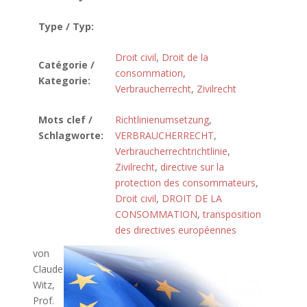
Type / Typ:
Droit civil
,
Droit de la
Catégorie /
consommation
,
Kategorie:
Verbraucherrecht
,
Zivilrecht
Mots clef /
Richtlinienumsetzung
,
Schlagworte:
VERBRAUCHERRECHT
,
Verbraucherrechtrichtlinie
,
Zivilrecht
,
directive sur la
protection des consommateurs
,
Droit civil
,
DROIT DE LA
CONSOMMATION
,
transposition
des directives européennes
von
Claude
Witz,
Prof.