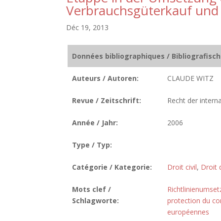
Verbrauchsgüterkauf und 
Déc 19, 2013
Données bibliographiques / Bibliografisc
Auteurs / Autoren:
CLAUDE WITZ
Revue / Zeitschrift:
Recht der intern
Année / Jahr:
2006
Type / Typ:
Catégorie / Kategorie:
Droit civil
,
Droit
Mots clef /
Richtlinienumse
Schlagworte:
protection du 
européennes