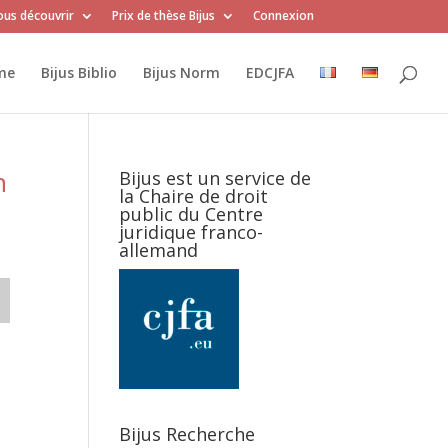
us découvrir
Prix de thèse Bijus
Connexion
me
Bijus Biblio
Bijus Norm
EDCJFA
n
Bijus est un service de
la Chaire de droit
public du Centre
juridique franco-
allemand
Bijus Recherche