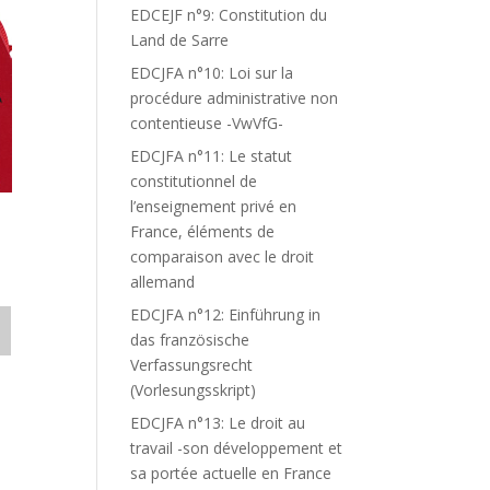
EDCEJF n°9: Constitution du
Land de Sarre
EDCJFA n°10: Loi sur la
procédure administrative non
contentieuse -VwVfG-
EDCJFA n°11: Le statut
constitutionnel de
l’enseignement privé en
France, éléments de
comparaison avec le droit
allemand
EDCJFA n°12: Einführung in
das französische
Verfassungsrecht
(Vorlesungsskript)
EDCJFA n°13: Le droit au
travail -son développement et
sa portée actuelle en France