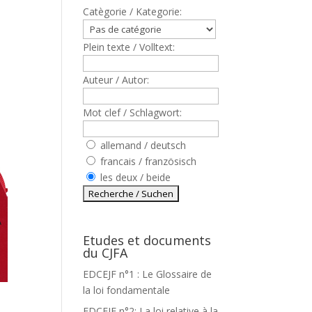
Catègorie / Kategorie:
Plein texte / Volltext:
Auteur / Autor:
Mot clef / Schlagwort:
allemand / deutsch
francais / französisch
les deux / beide
Etudes et documents
du CJFA
EDCEJF n°1 : Le Glossaire de
la loi fondamentale
EDCEJF n°2: La loi relative à la