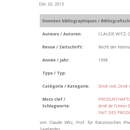
Déc 20, 2013
Données bibliographiques / Bibliografisc
Auteurs / Autoren:
CLAUDE WITZ;
Revue / Zeitschrift:
Recht der Intern
Année / Jahr:
1998
Type / Typ:
Catégorie / Kategorie:
Droit civil
,
Droit
Mots clef /
PRODUKTHAFT
Schlagworte:
droit de l'Union
FAIT DES PROD
von Claude Witz, Prof. für französisches Pri
Saarlandes