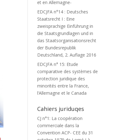
et en Allemagne-
EDCJFA n°14 : Deutsches
Staatsrecht I : Eine
zweisprachige Einführung in
die Staatsgrundlagen und in
das Staatsorganisationsrecht
der Bundesrepublik
Deutschland, 2. Auflage 2016
EDCJFA n° 15: Etude
comparative des systèmes de
protection juridique des
minorités entre la France,
l’Allemagne et le Canada
Cahiers juriduqes
CJ n°1: La coopération
commerciale dans la
Convention ACP- CEE du 31
n
octobre 1979 de Lomé I à