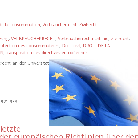
 de la consommation
,
Verbraucherrecht
,
Zivilrecht
tzung
,
VERBRAUCHERRECHT
,
Verbraucherrechtrichtlinie
,
Zivilrecht
,
 protection des consommateurs
,
Droit civil
,
DROIT DE LA
ON
,
transposition des directives européennes
trecht an der Universität
. 921-933
letzte
der europäischen Richtlinien über de