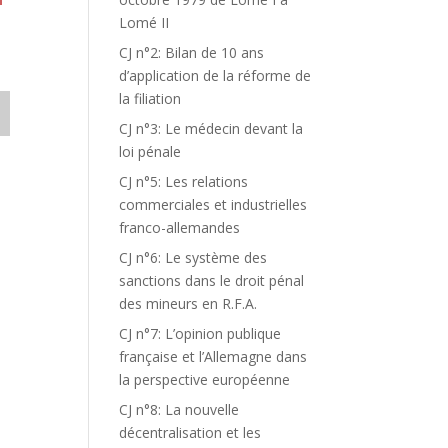
Lomé II
CJ n°2: Bilan de 10 ans
d’application de la réforme de
la filiation
CJ n°3: Le médecin devant la
loi pénale
CJ n°5: Les relations
commerciales et industrielles
franco-allemandes
CJ n°6: Le système des
sanctions dans le droit pénal
des mineurs en R.F.A.
CJ n°7: L’opinion publique
française et l’Allemagne dans
la perspective européenne
CJ n°8: La nouvelle
décentralisation et les