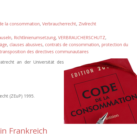
 de la consommation
,
Verbraucherrecht
,
Zivilrecht
auseln
,
Richtlinienumsetzung
,
VERBRAUCHERSCHUTZ
,
räge
,
clauses abusives
,
contrats de consommation
,
protection du
transposition des directives communautaires
vatrecht an der Universität des
recht (ZEuP) 1995.
in Frankreich