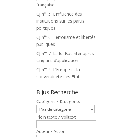
française
CJ n°15: L’influence des
institutions sur les partis
politiques
CJ n°16: Terrorisme et libertés
publiques
CJ n°17: La loi Badinter après
cinq ans d’application
CJ n°19: L’Europe et la
souveraineté des Etats
Bijus Recherche
Catègorie / Kategorie:
Plein texte / Volltext:
Auteur / Autor: