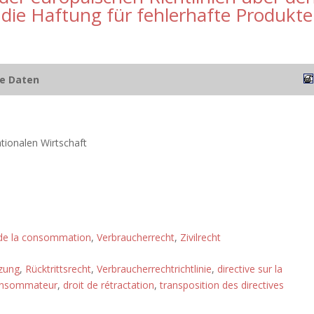
die Haftung für fehlerhafte Produkte
he Daten
ationalen Wirtschaft
 de la consommation
,
Verbraucherrecht
,
Zivilrecht
tzung
,
Rücktrittsrecht
,
Verbraucherrechtrichtlinie
,
directive sur la
consommateur
,
droit de rétractation
,
transposition des directives