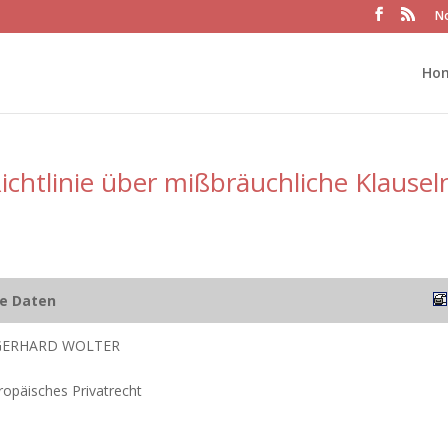
No
Ho
chtlinie über mißbräuchliche Klausel
he Daten
 GERHARD WOLTER
uropäisches Privatrecht