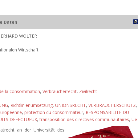
he Daten
 GERHARD WOLTER
ationalen Wirtschaft
 de la consommation
,
Verbraucherrecht
,
Zivilrecht
UNG
,
Richtlinienumsetzung
,
UNIONSRECHT
,
VERBRAUCHERSCHUTZ
,
 Européenne
,
protection du consommateur
,
RESPONSABILITE DU
UITS DEFECTUEUX
,
transposition des directives communautaires
,
Ue
vatrecht an der Universität des