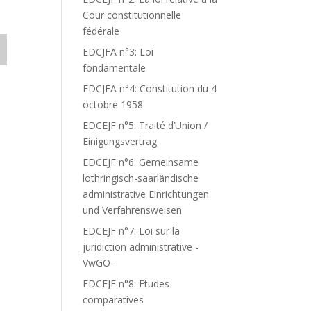
Cour constitutionnelle
fédérale
EDCJFA n°3: Loi
fondamentale
EDCJFA n°4: Constitution du 4
octobre 1958
EDCEJF n°5: Traité d’Union /
Einigungsvertrag
EDCEJF n°6: Gemeinsame
lothringisch-saarländische
administrative Einrichtungen
und Verfahrensweisen
EDCEJF n°7: Loi sur la
juridiction administrative -
VwGO-
EDCEJF n°8: Etudes
comparatives