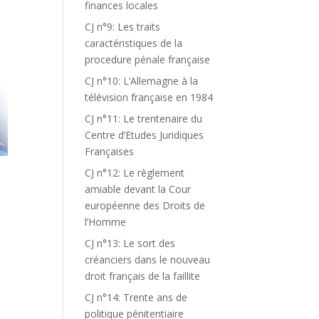
finances locales
CJ n°9: Les traits
caractéristiques de la
procedure pénale française
CJ n°10: L’Allemagne à la
télévision française en 1984
CJ n°11: Le trentenaire du
Centre d’Etudes Juridiques
Françaises
CJ n°12: Le règlement
amiable devant la Cour
européenne des Droits de
l’Homme
CJ n°13: Le sort des
créanciers dans le nouveau
droit français de la faillite
CJ n°14: Trente ans de
politique pénitentiaire