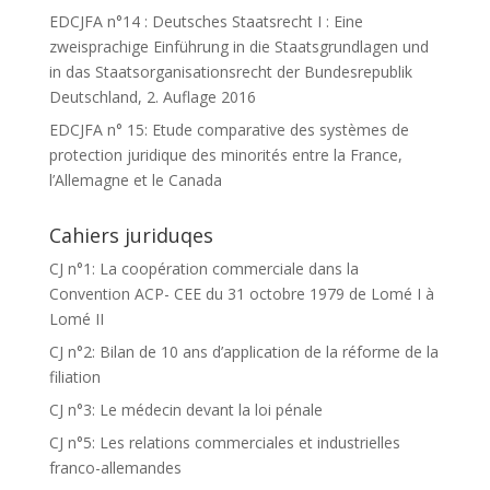
EDCJFA n°14 : Deutsches Staatsrecht I : Eine
zweisprachige Einführung in die Staatsgrundlagen und
in das Staatsorganisationsrecht der Bundesrepublik
Deutschland, 2. Auflage 2016
EDCJFA n° 15: Etude comparative des systèmes de
protection juridique des minorités entre la France,
l’Allemagne et le Canada
Cahiers juriduqes
CJ n°1: La coopération commerciale dans la
Convention ACP- CEE du 31 octobre 1979 de Lomé I à
Lomé II
CJ n°2: Bilan de 10 ans d’application de la réforme de la
filiation
CJ n°3: Le médecin devant la loi pénale
CJ n°5: Les relations commerciales et industrielles
franco-allemandes