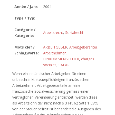
Année / Jahr:
2004
Type / Typ:
Catégorie /
Arbeitsrecht
,
Sozialrecht
Kategorie:
Mots clef /
ARBEITGEBER
,
Arbeitgeberanteil
,
Schlagworte:
Arbeitnehmer
,
EINKOMMENSTEUER
,
charges
sociales
,
SALARIE
Wenn ein innländischer Arbeitgeber für einen
unbeschränkt steuerpflichteigen französischen
Arbeitnehmer, Arbeitgeberanteile an eine
französische Sozialversicherung gemäss einer
vertraglichen Vereinbarung entrichtet, werden diese
als Arbeitslohn der nicht nach § 3 Nr. 62 Satz 1 EStG
von der Steuer befreit ist behandelt.die Ausgaben des
Arbeitgebers für die Zukunftssicherung des