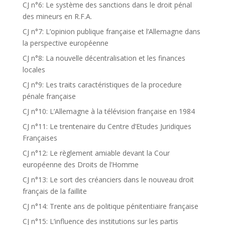
CJ n°6: Le système des sanctions dans le droit pénal
des mineurs en R.F.A.
CJ n°7: L’opinion publique française et l’Allemagne dans
la perspective européenne
CJ n°8: La nouvelle décentralisation et les finances
locales
CJ n°9: Les traits caractéristiques de la procedure
pénale française
CJ n°10: L’Allemagne à la télévision française en 1984
CJ n°11: Le trentenaire du Centre d’Etudes Juridiques
Françaises
CJ n°12: Le règlement amiable devant la Cour
européenne des Droits de l’Homme
CJ n°13: Le sort des créanciers dans le nouveau droit
français de la faillite
CJ n°14: Trente ans de politique pénitentiaire française
CJ n°15: L’influence des institutions sur les partis