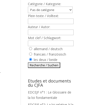
Catègorie / Kategorie:
Plein texte / Volltext:
Auteur / Autor:
Mot clef / Schlagwort:
allemand / deutsch
francais / französisch
les deux / beide
T
Etudes et documents
du CJFA
EDCEJF n°1 : Le Glossaire de
la loi fondamentale
EDCEJF n°2: La loi relative à la