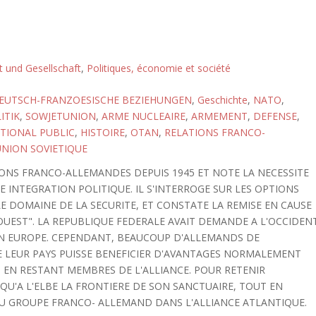
ft und Gesellschaft
,
Politiques, économie et société
EUTSCH-FRANZOESISCHE BEZIEHUNGEN
,
Geschichte
,
NATO
,
ITIK
,
SOWJETUNION
,
ARME NUCLEAIRE
,
ARMEMENT
,
DEFENSE
,
TIONAL PUBLIC
,
HISTOIRE
,
OTAN
,
RELATIONS FRANCO-
NION SOVIETIQUE
IONS FRANCO-ALLEMANDES DEPUIS 1945 ET NOTE LA NECESSITE
E INTEGRATION POLITIQUE. IL S'INTERROGE SUR LES OPTIONS
E DOMAINE DE LA SECURITE, ET CONSTATE LA REMISE EN CAUSE
'OUEST". LA REPUBLIQUE FEDERALE AVAIT DEMANDE A L'OCCIDEN
E EN EUROPE. CEPENDANT, BEAUCOUP D'ALLEMANDS DE
E LEUR PAYS PUISSE BENEFICIER D'AVANTAGES NORMALEMENT
T EN RESTANT MEMBRES DE L'ALLIANCE. POUR RETENIR
QU'A L'ELBE LA FRONTIERE DE SON SANCTUAIRE, TOUT EN
DU GROUPE FRANCO- ALLEMAND DANS L'ALLIANCE ATLANTIQUE.