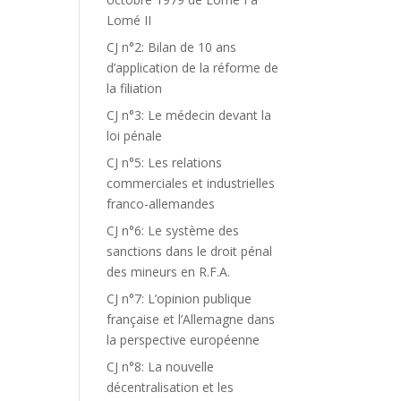
Lomé II
CJ n°2: Bilan de 10 ans
d’application de la réforme de
la filiation
CJ n°3: Le médecin devant la
loi pénale
CJ n°5: Les relations
commerciales et industrielles
franco-allemandes
CJ n°6: Le système des
sanctions dans le droit pénal
des mineurs en R.F.A.
CJ n°7: L’opinion publique
française et l’Allemagne dans
la perspective européenne
CJ n°8: La nouvelle
décentralisation et les