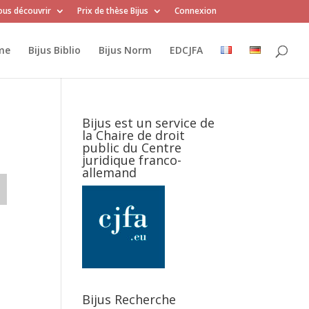
us découvrir
Prix de thèse Bijus
Connexion
me
Bijus Biblio
Bijus Norm
EDCJFA
Bijus est un service de
la Chaire de droit
public du Centre
juridique franco-
allemand
Bijus Recherche