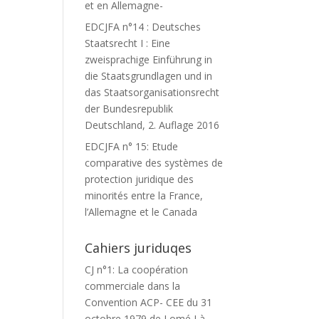
et en Allemagne-
EDCJFA n°14 : Deutsches
Staatsrecht I : Eine
zweisprachige Einführung in
die Staatsgrundlagen und in
das Staatsorganisationsrecht
der Bundesrepublik
Deutschland, 2. Auflage 2016
EDCJFA n° 15: Etude
comparative des systèmes de
protection juridique des
minorités entre la France,
l’Allemagne et le Canada
Cahiers juriduqes
CJ n°1: La coopération
commerciale dans la
Convention ACP- CEE du 31
octobre 1979 de Lomé I à