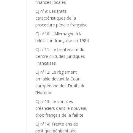
finances locales
CJ n°9: Les traits
caractéristiques de la
procedure pénale française
CJ n°10: L’Allemagne à la
télévision française en 1984
CJ n°11: Le trentenaire du
Centre d’Etudes Juridiques
Françaises
CJ n°12: Le règlement
amiable devant la Cour
européenne des Droits de
l’Homme
CJ n°13: Le sort des
créanciers dans le nouveau
droit français de la faillite
CJ n°14: Trente ans de
politique pénitentiaire