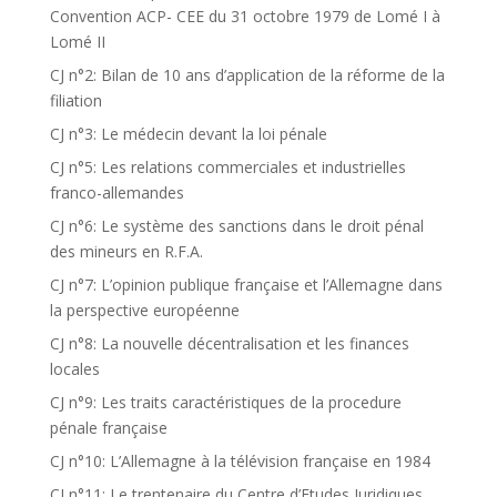
Convention ACP- CEE du 31 octobre 1979 de Lomé I à
Lomé II
CJ n°2: Bilan de 10 ans d’application de la réforme de la
filiation
CJ n°3: Le médecin devant la loi pénale
CJ n°5: Les relations commerciales et industrielles
franco-allemandes
CJ n°6: Le système des sanctions dans le droit pénal
des mineurs en R.F.A.
CJ n°7: L’opinion publique française et l’Allemagne dans
la perspective européenne
CJ n°8: La nouvelle décentralisation et les finances
locales
CJ n°9: Les traits caractéristiques de la procedure
pénale française
CJ n°10: L’Allemagne à la télévision française en 1984
CJ n°11: Le trentenaire du Centre d’Etudes Juridiques