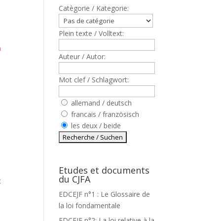
Catègorie / Kategorie:
Plein texte / Volltext:
n
Auteur / Autor:
Mot clef / Schlagwort:
allemand / deutsch
francais / französisch
les deux / beide
Etudes et documents
du CJFA
t
EDCEJF n°1 : Le Glossaire de
la loi fondamentale
EDCEJF n°2: La loi relative à la