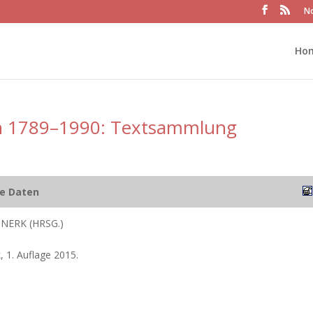
No
Ho
n 1789–1990: Textsammlung
he Daten
NERK (HRSG.)
, 1. Auflage 2015.