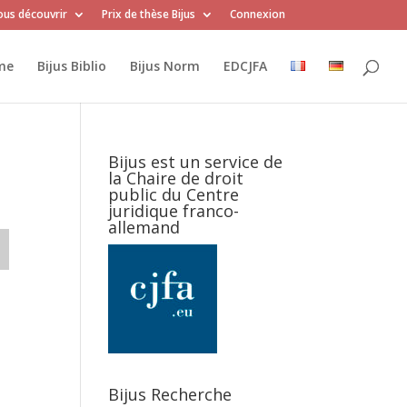
us découvrir
Prix de thèse Bijus
Connexion
me
Bijus Biblio
Bijus Norm
EDCJFA
Bijus est un service de
la Chaire de droit
public du Centre
juridique franco-
allemand
Bijus Recherche