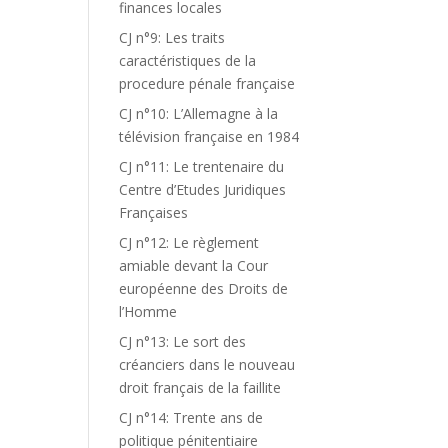
finances locales
CJ n°9: Les traits
caractéristiques de la
procedure pénale française
CJ n°10: L’Allemagne à la
télévision française en 1984
CJ n°11: Le trentenaire du
Centre d’Etudes Juridiques
Françaises
CJ n°12: Le règlement
amiable devant la Cour
européenne des Droits de
l’Homme
CJ n°13: Le sort des
créanciers dans le nouveau
droit français de la faillite
CJ n°14: Trente ans de
politique pénitentiaire