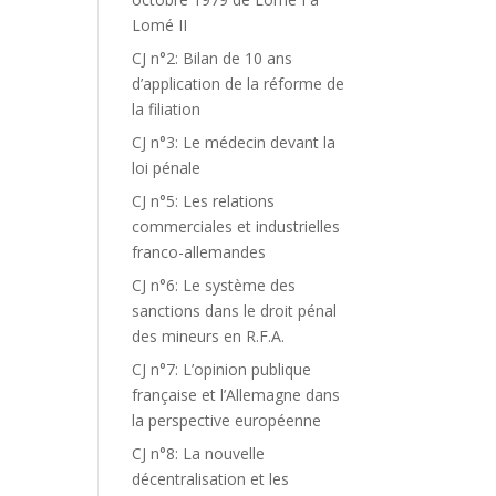
Lomé II
CJ n°2: Bilan de 10 ans
d’application de la réforme de
la filiation
CJ n°3: Le médecin devant la
loi pénale
CJ n°5: Les relations
commerciales et industrielles
franco-allemandes
CJ n°6: Le système des
sanctions dans le droit pénal
des mineurs en R.F.A.
CJ n°7: L’opinion publique
française et l’Allemagne dans
la perspective européenne
CJ n°8: La nouvelle
décentralisation et les