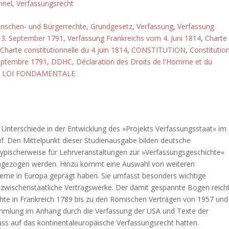
nnel
,
Verfassungsrecht
enschen- und Bürgerrechte
,
Grundgesetz
,
Verfassung
,
Verfassung
 3. September 1791
,
Verfassung Frankreichs vom 4. Juni 1814
,
Charte
Charte constitutionnelle du 4 juin 1814
,
CONSTITUTION
,
Constitutio
septembre 1791
,
DDHC
,
Déclaration des Droits de l'Homme et du
,
LOI FONDAMENTALE
nterschiede in der Entwicklung des »Projekts Verfassungsstaat« im
f. Den Mittelpunkt dieser Studienausgabe bilden deutsche
 typischerweise für Lehrveranstaltungen zur »Verfassungsgeschichte«
ngezogen werden. Hinzu kommt eine Auswahl von weiteren
derne in Europa geprägt haben. Sie umfasst besonders wichtige
zwischenstaatliche Vertragswerke. Der damit gespannte Bogen reich
hte in Frankreich 1789 bis zu den Römischen Verträgen von 1957 und
ammlung im Anhang durch die Verfassung der USA und Texte der
fluss auf das kontinentaleuropäische Verfassungsrecht hatten.