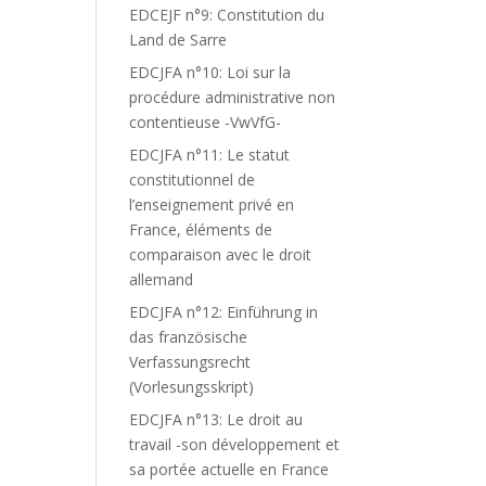
EDCEJF n°9: Constitution du
Land de Sarre
EDCJFA n°10: Loi sur la
procédure administrative non
contentieuse -VwVfG-
EDCJFA n°11: Le statut
constitutionnel de
l’enseignement privé en
France, éléments de
comparaison avec le droit
allemand
EDCJFA n°12: Einführung in
das französische
Verfassungsrecht
(Vorlesungsskript)
EDCJFA n°13: Le droit au
travail -son développement et
sa portée actuelle en France