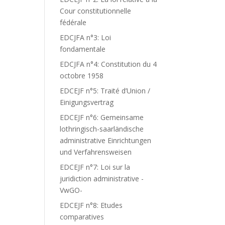
Cour constitutionnelle
fédérale
EDCJFA n°3: Loi
fondamentale
EDCJFA n°4: Constitution du 4
octobre 1958
EDCEJF n°5: Traité d’Union /
Einigungsvertrag
EDCEJF n°6: Gemeinsame
lothringisch-saarländische
administrative Einrichtungen
und Verfahrensweisen
EDCEJF n°7: Loi sur la
juridiction administrative -
VwGO-
EDCEJF n°8: Etudes
comparatives