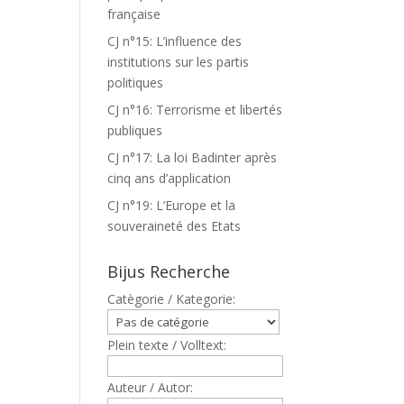
française
CJ n°15: L’influence des
institutions sur les partis
politiques
CJ n°16: Terrorisme et libertés
publiques
CJ n°17: La loi Badinter après
cinq ans d’application
CJ n°19: L’Europe et la
souveraineté des Etats
Bijus Recherche
Catègorie / Kategorie:
Plein texte / Volltext:
Auteur / Autor: