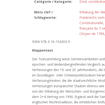
Catégorie / Kategorie:
Droit constitutio
Mots clef /
Erklärung der M
Schlagworte:
Frankreichs vom
Constitutionelle
,
française du 3 
Citoyen de 1789
ISBN 978-3-16-154203-9
Klappentext
:
Die Textsammlung weist Gemeinsamkeiten und U
epochen- und länderübergreifenden Vergleich au
Verfassungen des 19. und 20. Jahrhunderts, die
im Grundlagen- oder Schwerpunktstudium hera
Verfassungstexten, die die staatsrechtliche Mo
Verfassungen europäischer Staaten ebenso wie 
von der Erklärung der Menschen- und Bürgerrec
dem 2+4-Vertrag von 1990. Ergänzt wird die S
englischen Rechtstradition, die erheblichen Ein