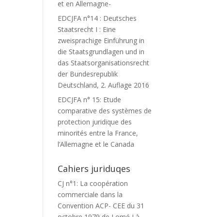
et en Allemagne-
EDCJFA n°14 : Deutsches
Staatsrecht I : Eine
zweisprachige Einführung in
die Staatsgrundlagen und in
das Staatsorganisationsrecht
der Bundesrepublik
Deutschland, 2. Auflage 2016
EDCJFA n° 15: Etude
comparative des systèmes de
protection juridique des
minorités entre la France,
l’Allemagne et le Canada
Cahiers juriduqes
CJ n°1: La coopération
commerciale dans la
Convention ACP- CEE du 31
octobre 1979 de Lomé I à