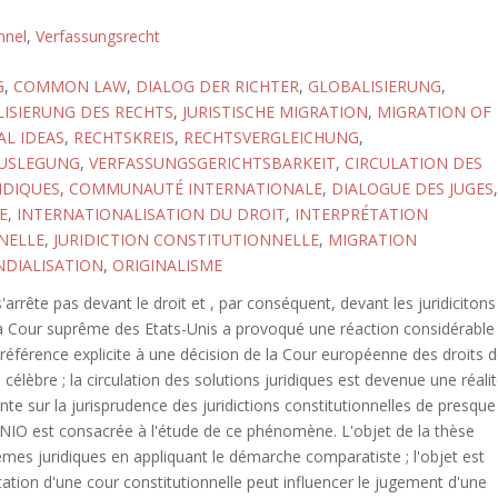
nnel
,
Verfassungsrecht
G
,
COMMON LAW
,
DIALOG DER RICHTER
,
GLOBALISIERUNG
,
ISIERUNG DES RECHTS
,
JURISTISCHE MIGRATION
,
MIGRATION OF
L IDEAS
,
RECHTSKREIS
,
RECHTSVERGLEICHUNG
,
USLEGUNG
,
VERFASSUNGSGERICHTSBARKEIT
,
CIRCULATION DES
IDIQUES
,
COMMUNAUTÉ INTERNATIONALE
,
DIALOGUE DES JUGES
,
E
,
INTERNATIONALISATION DU DROIT
,
INTERPRÉTATION
NELLE
,
JURIDICTION CONSTITUTIONNELLE
,
MIGRATION
DIALISATION
,
ORIGINALISME
'arrête pas devant le droit et , par conséquent, devant les juridicitons
a Cour suprême des Etats-Unis a provoqué une réaction considérable
e référence explicite à une décision de la Cour européenne des droits 
 célèbre ; la circulation des solutions juridiques est devenue une réali
nte sur la jurisprudence des juridictions constitutionnelles de presque
INIO est consacrée à l'étude de ce phénomène. L'objet de la thèse
mes juridiques en appliquant le démarche comparatiste ; l'objet est
tion d'une cour constitutionnelle peut influencer le jugement d'une