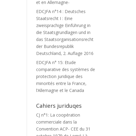
et en Allemagne-
EDCJFA n°14 : Deutsches
Staatsrecht I : Eine
zweisprachige Einführung in
die Staatsgrundlagen und in
das Staatsorganisationsrecht
der Bundesrepublik
Deutschland, 2. Auflage 2016
EDCJFA n° 15: Etude
comparative des systèmes de
protection juridique des
minorités entre la France,
l’Allemagne et le Canada
Cahiers juriduqes
CJ n°1: La coopération
commerciale dans la
Convention ACP- CEE du 31
octobre 1979 de Lomé I à