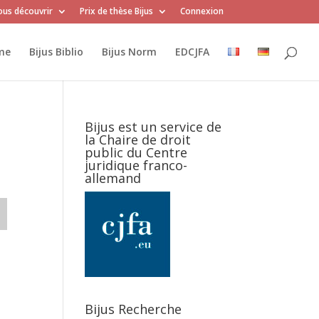
us découvrir
Prix de thèse Bijus
Connexion
me
Bijus Biblio
Bijus Norm
EDCJFA
Bijus est un service de
la Chaire de droit
public du Centre
juridique franco-
allemand
Bijus Recherche