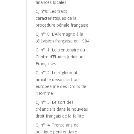
finances locales
CJ n°9: Les traits
caractéristiques de la
procedure pénale française
CJ n°10: L’Allemagne à la
télévision française en 1984
CJ n°11: Le trentenaire du
Centre d’Etudes Juridiques
Françaises
CJ n°12: Le règlement
amiable devant la Cour
européenne des Droits de
l’Homme
CJ n°13: Le sort des
créanciers dans le nouveau
droit français de la faillite
CJ n°14: Trente ans de
politique pénitentiaire