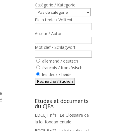
Catègorie / Kategorie:
Plein texte / Volltext:
Auteur / Autor:
Mot clef / Schlagwort:
allemand / deutsch
francais / französisch
les deux / beide
de
té
Etudes et documents
du CJFA
EDCEJF n°1 : Le Glossaire de
la loi fondamentale
EDCEJF n°2: La loi relative à la