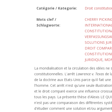
Catégorie / Kategorie:
Droit constitutio
Mots clef /
CHERRY PICKIN
Schlagworte:
INTERNATIONAL
CONSTITUTIONA
VERFASSUNGSA
SOLUTIONS JUR
DROIT COMPAR
CONSTITUTION
JURIDIQUE
,
MON
La mondialisation et la circulation des idées ne s
constitutionnelles. L'arrêt
Lawrence v. Texas
de l
de la doctrine aux Etats-Unis parce qu'il fait un
l'homme. Cet arrêt n'est qu'une seule illustration
et le droit comparé exerce une influence croissa
tous les pays. La présente thèse d'Alexis LE QU
n'est pas une comparaison des différentes systè
d'étudier comment une solution et/ou argumenta