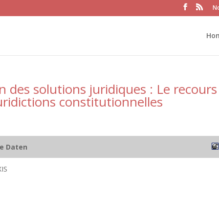
No
Ho
n des solutions juridiques : Le recours
ridictions constitutionnelles
he Daten
XIS