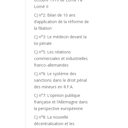
Lomé II
CJ n°2: Bilan de 10 ans
d’application de la réforme de
la filiation
CJ n°3: Le médecin devant la
loi pénale
CJ n°5: Les relations
commerciales et industrielles
franco-allemandes
CJ n°6: Le système des
sanctions dans le droit pénal
des mineurs en R.F.A.
CJ n°7: L’opinion publique
française et l’Allemagne dans
la perspective européenne
CJ n°8: La nouvelle
décentralisation et les