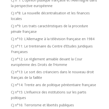
CJ n°7: L’opinion publique française et l’Allemagne dans
la perspective européenne
CJ n°8: La nouvelle décentralisation et les finances
locales
CJ n°9: Les traits caractéristiques de la procedure
pénale française
CJ n°10: L’Allemagne à la télévision française en 1984
CJ n°11: Le trentenaire du Centre d’Etudes Juridiques
Françaises
CJ n°12: Le règlement amiable devant la Cour
européenne des Droits de l’Homme
CJ n°13: Le sort des créanciers dans le nouveau droit
français de la faillite
CJ n°14: Trente ans de politique pénitentiaire française
CJ n°15: L’influence des institutions sur les partis
politiques
CJ n°16: Terrorisme et libertés publiques