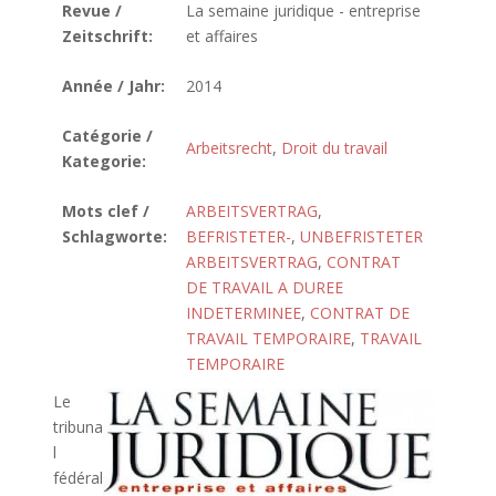
Revue /
La semaine juridique - entreprise
Zeitschrift:
et affaires
Année / Jahr:
2014
Catégorie /
Arbeitsrecht
,
Droit du travail
Kategorie:
Mots clef /
ARBEITSVERTRAG
,
Schlagworte:
BEFRISTETER-
,
UNBEFRISTETER
ARBEITSVERTRAG
,
CONTRAT
DE TRAVAIL A DUREE
INDETERMINEE
,
CONTRAT DE
TRAVAIL TEMPORAIRE
,
TRAVAIL
TEMPORAIRE
Le
tribuna
l
fédéral