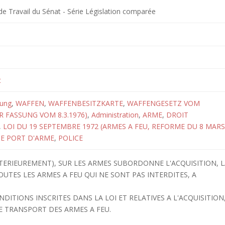
 Travail du Sénat - Série Législation comparée
t
tung
,
WAFFEN
,
WAFFENBESITZKARTE
,
WAFFENGESETZ VOM
ER FASSUNG VOM 8.3.1976)
,
Administration
,
ARME
,
DROIT
,
LOI DU 19 SEPTEMBRE 1972 (ARMES A FEU, REFORME DU 8 MARS
DE PORT D'ARME
,
POLICE
LTERIEUREMENT), SUR LES ARMES SUBORDONNE L'ACQUISITION, 
OUTES LES ARMES A FEU QUI NE SONT PAS INTERDITES, A
DITIONS INSCRITES DANS LA LOI ET RELATIVES A L'ACQUISITION
LE TRANSPORT DES ARMES A FEU.