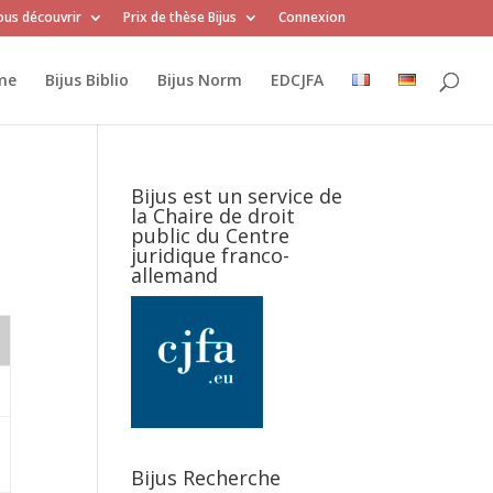
us découvrir
Prix de thèse Bijus
Connexion
me
Bijus Biblio
Bijus Norm
EDCJFA
Bijus est un service de
la Chaire de droit
public du Centre
juridique franco-
allemand
Bijus Recherche