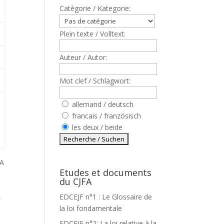
Catègorie / Kategorie:
Plein texte / Volltext:
Auteur / Autor:
Mot clef / Schlagwort:
allemand / deutsch
francais / französisch
les deux / beide
LA
Etudes et documents
du CJFA
,
EDCEJF n°1 : Le Glossaire de
la loi fondamentale
EDCEJF n°2: La loi relative à la