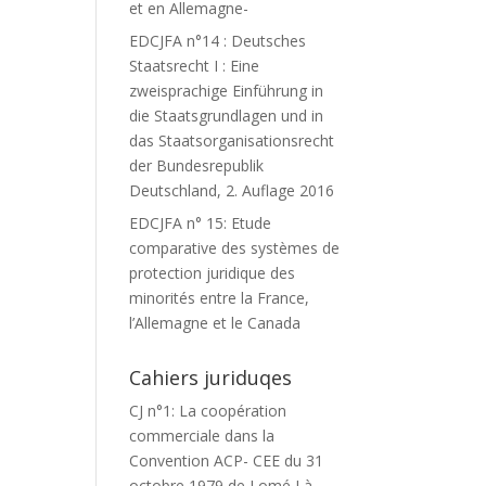
et en Allemagne-
EDCJFA n°14 : Deutsches
Staatsrecht I : Eine
zweisprachige Einführung in
die Staatsgrundlagen und in
das Staatsorganisationsrecht
der Bundesrepublik
Deutschland, 2. Auflage 2016
EDCJFA n° 15: Etude
comparative des systèmes de
protection juridique des
minorités entre la France,
l’Allemagne et le Canada
Cahiers juriduqes
CJ n°1: La coopération
commerciale dans la
Convention ACP- CEE du 31
octobre 1979 de Lomé I à