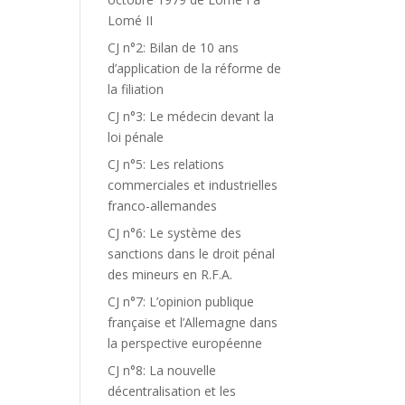
Lomé II
CJ n°2: Bilan de 10 ans
d’application de la réforme de
la filiation
CJ n°3: Le médecin devant la
loi pénale
CJ n°5: Les relations
commerciales et industrielles
franco-allemandes
CJ n°6: Le système des
sanctions dans le droit pénal
des mineurs en R.F.A.
CJ n°7: L’opinion publique
française et l’Allemagne dans
la perspective européenne
CJ n°8: La nouvelle
décentralisation et les