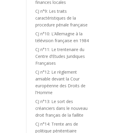
finances locales
CJ n°9: Les traits
caractéristiques de la
procedure pénale française
CJ n°10: L’Allemagne à la
télévision française en 1984
CJ n°11: Le trentenaire du
Centre d’Etudes Juridiques
Françaises
CJ n°12: Le règlement
amiable devant la Cour
européenne des Droits de
l’Homme
CJ n°13: Le sort des
créanciers dans le nouveau
droit français de la faillite
CJ n°14: Trente ans de
politique pénitentiaire