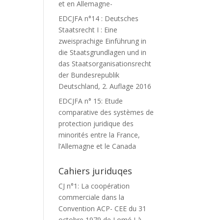
et en Allemagne-
EDCJFA n°14 : Deutsches
Staatsrecht I : Eine
zweisprachige Einführung in
die Staatsgrundlagen und in
das Staatsorganisationsrecht
der Bundesrepublik
Deutschland, 2. Auflage 2016
EDCJFA n° 15: Etude
comparative des systèmes de
protection juridique des
minorités entre la France,
l’Allemagne et le Canada
Cahiers juriduqes
CJ n°1: La coopération
commerciale dans la
Convention ACP- CEE du 31
octobre 1979 de Lomé I à