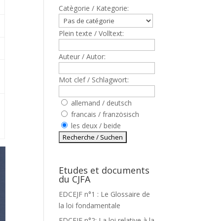
Catègorie / Kategorie:
Plein texte / Volltext:
Auteur / Autor:
Mot clef / Schlagwort:
allemand / deutsch
francais / französisch
les deux / beide
Etudes et documents
du CJFA
EDCEJF n°1 : Le Glossaire de
la loi fondamentale
EDCEJF n°2: La loi relative à la