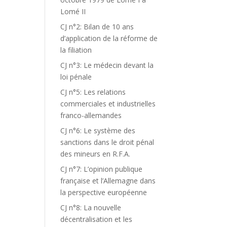
Lomé II
CJ n°2: Bilan de 10 ans
d’application de la réforme de
la filiation
CJ n°3: Le médecin devant la
loi pénale
CJ n°5: Les relations
commerciales et industrielles
franco-allemandes
CJ n°6: Le système des
sanctions dans le droit pénal
des mineurs en R.F.A.
CJ n°7: L’opinion publique
française et l’Allemagne dans
la perspective européenne
CJ n°8: La nouvelle
décentralisation et les