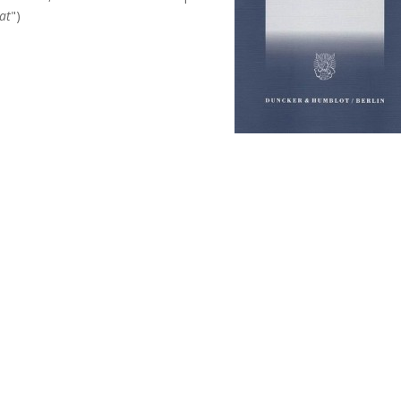
at
")