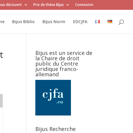
us découvrir
Prix de thèse Bijus
Connexion
me
Bijus Biblio
Bijus Norm
EDCJFA
t
Bijus est un service de
la Chaire de droit
public du Centre
juridique franco-
allemand
Bijus Recherche