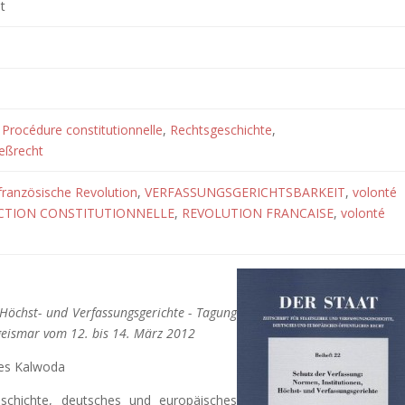
t
,
Procédure constitutionnelle
,
Rechtsgeschichte
,
eßrecht
französische Revolution
,
VERFASSUNGSGERICHTSBARKEIT
,
volonté
ICTION CONSTITUTIONNELLE
,
REVOLUTION FRANCAISE
,
volonté
 Höchst- und Verfassungsgerichte - Tagung
fgeismar vom 12. bis 14. März 2012
es Kalwoda
geschichte, deutsches und europäisches