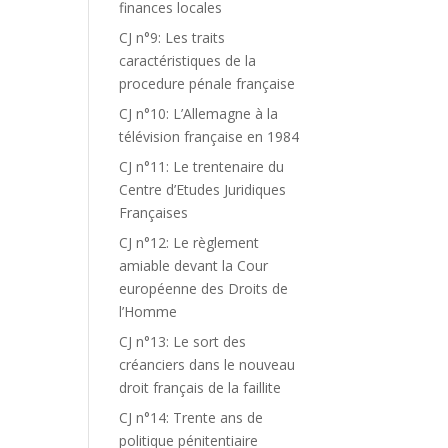
finances locales
CJ n°9: Les traits
caractéristiques de la
procedure pénale française
CJ n°10: L’Allemagne à la
télévision française en 1984
CJ n°11: Le trentenaire du
Centre d’Etudes Juridiques
Françaises
CJ n°12: Le règlement
amiable devant la Cour
européenne des Droits de
l’Homme
CJ n°13: Le sort des
créanciers dans le nouveau
droit français de la faillite
CJ n°14: Trente ans de
politique pénitentiaire