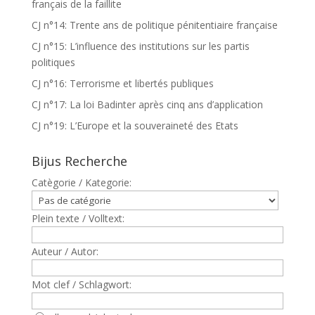
français de la faillite
CJ n°14: Trente ans de politique pénitentiaire française
CJ n°15: L’influence des institutions sur les partis
politiques
CJ n°16: Terrorisme et libertés publiques
CJ n°17: La loi Badinter après cinq ans d’application
CJ n°19: L’Europe et la souveraineté des Etats
Bijus Recherche
Catègorie / Kategorie:
Plein texte / Volltext:
Auteur / Autor:
Mot clef / Schlagwort: