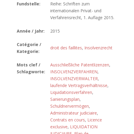
Fundstelle:
Reihe: Schriften zum
internationalen Privat- und
Verfahrensrecht, 1. Auflage 2015.
Année / Jahr:
2015
Catégorie /
droit des faillites
,
Insolvenzrecht
Kategorie:
Mots clef /
Ausschließliche Patentlizenzen
,
Schlagworte:
INSOLVENZVERFAHREN
,
INSOLVENZVERWALTER
,
laufende Vertragsverhältnisse
,
Liquidationsverfahren
,
Sanierungsplan
,
Schuldnervermögen
,
Administrateur judiciaire
,
Contrats en cours
,
Licence
exclusive
,
LIQUIDATION
JUDICIAIRE
,
Plan de