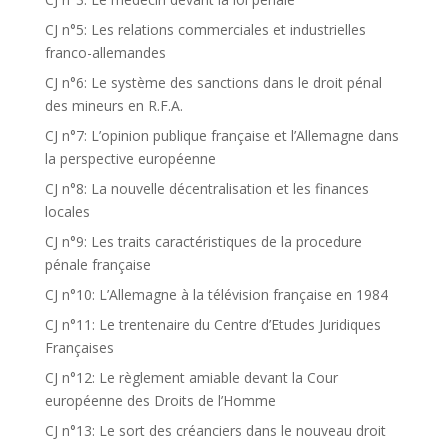
CJ n°5: Les relations commerciales et industrielles
franco-allemandes
CJ n°6: Le système des sanctions dans le droit pénal
des mineurs en R.F.A.
CJ n°7: L’opinion publique française et l’Allemagne dans
la perspective européenne
CJ n°8: La nouvelle décentralisation et les finances
locales
CJ n°9: Les traits caractéristiques de la procedure
pénale française
CJ n°10: L’Allemagne à la télévision française en 1984
CJ n°11: Le trentenaire du Centre d’Etudes Juridiques
Françaises
CJ n°12: Le règlement amiable devant la Cour
européenne des Droits de l’Homme
CJ n°13: Le sort des créanciers dans le nouveau droit