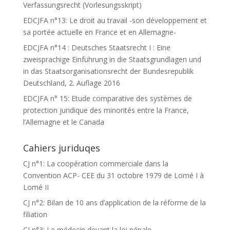
Verfassungsrecht (Vorlesungsskript)
EDCJFA n°13: Le droit au travail -son développement et
sa portée actuelle en France et en Allemagne-
EDCJFA n°14 : Deutsches Staatsrecht I : Eine
zweisprachige Einführung in die Staatsgrundlagen und
in das Staatsorganisationsrecht der Bundesrepublik
Deutschland, 2. Auflage 2016
EDCJFA n° 15: Etude comparative des systèmes de
protection juridique des minorités entre la France,
l’Allemagne et le Canada
Cahiers juriduqes
CJ n°1: La coopération commerciale dans la
Convention ACP- CEE du 31 octobre 1979 de Lomé I à
Lomé II
CJ n°2: Bilan de 10 ans d’application de la réforme de la
filiation
CJ n°3: Le médecin devant la loi pénale