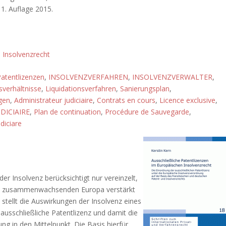
 1. Auflage 2015.
,
Insolvenzrecht
Patentlizenzen
,
INSOLVENZVERFAHREN
,
INSOLVENZVERWALTER
,
sverhältnisse
,
Liquidationsverfahren
,
Sanierungsplan
,
gen
,
Administrateur judiciaire
,
Contrats en cours
,
Licence exclusive
,
DICIAIRE
,
Plan de continuation
,
Procédure de Sauvegarde
,
diciare
er Insolvenz berücksichtigt nur vereinzelt,
des zusammenwachsenden Europa verstärkt
 stellt die Auswirkungen der Insolvenz eines
ausschließliche Patentlizenz und damit die
 in den Mittelpunkt. Die Basis hierfür