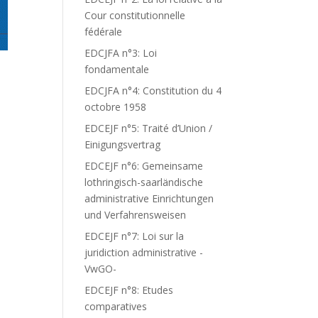
Cour constitutionnelle
fédérale
EDCJFA n°3: Loi
fondamentale
EDCJFA n°4: Constitution du 4
octobre 1958
EDCEJF n°5: Traité d’Union /
Einigungsvertrag
EDCEJF n°6: Gemeinsame
lothringisch-saarländische
administrative Einrichtungen
und Verfahrensweisen
EDCEJF n°7: Loi sur la
juridiction administrative -
VwGO-
EDCEJF n°8: Etudes
comparatives