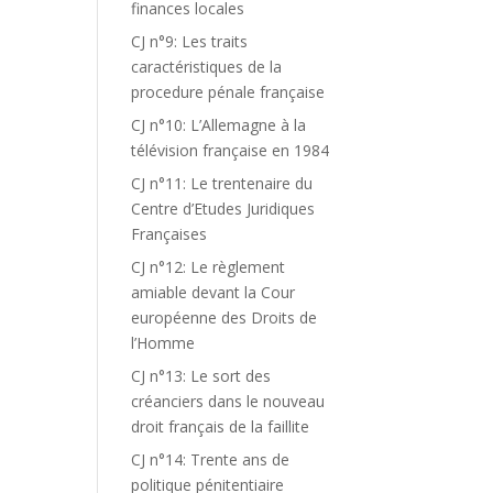
finances locales
CJ n°9: Les traits
caractéristiques de la
procedure pénale française
CJ n°10: L’Allemagne à la
télévision française en 1984
CJ n°11: Le trentenaire du
Centre d’Etudes Juridiques
Françaises
CJ n°12: Le règlement
amiable devant la Cour
européenne des Droits de
l’Homme
CJ n°13: Le sort des
créanciers dans le nouveau
droit français de la faillite
CJ n°14: Trente ans de
politique pénitentiaire