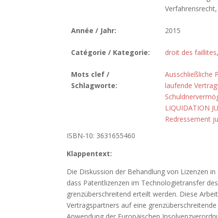
Verfahrensrecht,
Année / Jahr:
2015
Catégorie / Kategorie:
droit des faillites
Mots clef /
Ausschließliche 
Schlagworte:
laufende Vertrag
Schuldnervermö
LIQUIDATION JU
Redressement ju
ISBN-10: 3631655460
Klappentext:
Die Diskussion der Behandlung von Lizenzen in d
dass Patentlizenzen im Technologietransfer 
grenzüberschreitend erteilt werden. Diese Arbeit
Vertragspartners auf eine grenzüberschreitende 
Anwendung der Europäischen Insolvenzverordnung