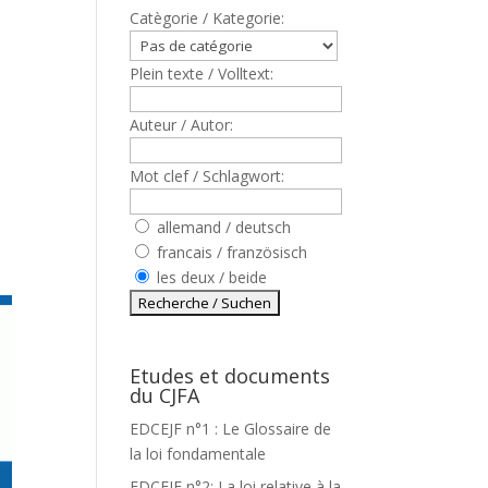
Catègorie / Kategorie:
Plein texte / Volltext:
Auteur / Autor:
Mot clef / Schlagwort:
allemand / deutsch
francais / französisch
les deux / beide
Etudes et documents
du CJFA
EDCEJF n°1 : Le Glossaire de
la loi fondamentale
EDCEJF n°2: La loi relative à la