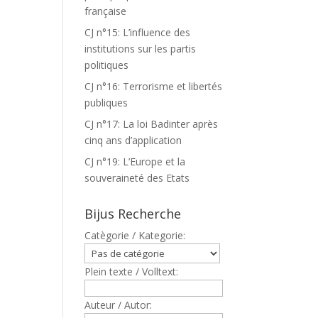
française
CJ n°15: L’influence des
institutions sur les partis
politiques
CJ n°16: Terrorisme et libertés
publiques
CJ n°17: La loi Badinter après
cinq ans d’application
CJ n°19: L’Europe et la
souveraineté des Etats
Bijus Recherche
Catègorie / Kategorie:
Plein texte / Volltext:
Auteur / Autor: