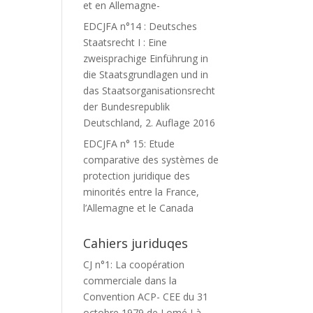
et en Allemagne-
EDCJFA n°14 : Deutsches
Staatsrecht I : Eine
zweisprachige Einführung in
die Staatsgrundlagen und in
das Staatsorganisationsrecht
der Bundesrepublik
Deutschland, 2. Auflage 2016
EDCJFA n° 15: Etude
comparative des systèmes de
protection juridique des
minorités entre la France,
l’Allemagne et le Canada
Cahiers juriduqes
CJ n°1: La coopération
commerciale dans la
Convention ACP- CEE du 31
octobre 1979 de Lomé I à