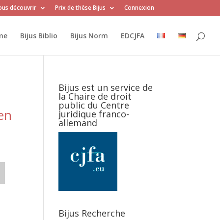
us découvrir
Prix de thèse Bijus
Connexion
me
Bijus Biblio
Bijus Norm
EDCJFA
Bijus est un service de
la Chaire de droit
public du Centre
en
juridique franco-
allemand
Bijus Recherche