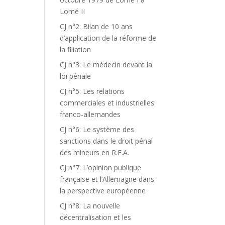
Lomé II
CJ n°2: Bilan de 10 ans
d’application de la réforme de
la filiation
CJ n°3: Le médecin devant la
loi pénale
CJ n°5: Les relations
commerciales et industrielles
franco-allemandes
CJ n°6: Le système des
sanctions dans le droit pénal
des mineurs en R.F.A.
CJ n°7: L’opinion publique
française et l’Allemagne dans
la perspective européenne
CJ n°8: La nouvelle
décentralisation et les