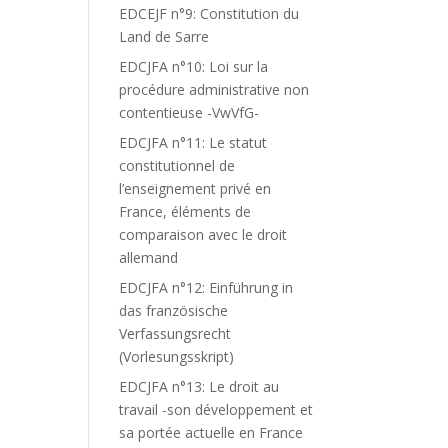
EDCEJF n°9: Constitution du
Land de Sarre
EDCJFA n°10: Loi sur la
procédure administrative non
contentieuse -VwVfG-
EDCJFA n°11: Le statut
constitutionnel de
l’enseignement privé en
France, éléments de
comparaison avec le droit
allemand
EDCJFA n°12: Einführung in
das französische
Verfassungsrecht
(Vorlesungsskript)
EDCJFA n°13: Le droit au
travail -son développement et
sa portée actuelle en France