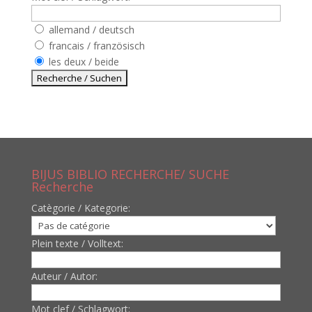
allemand / deutsch
francais / französisch
les deux / beide
BIJUS BIBLIO RECHERCHE/ SUCHE
Recherche
Catègorie / Kategorie:
Plein texte / Volltext:
Auteur / Autor:
Mot clef / Schlagwort: