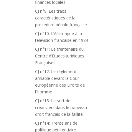
finances locales
CJ n°9: Les traits
caractéristiques de la
procedure pénale française
CJ n°10: L’Allemagne à la
télévision française en 1984
CJ n°11: Le trentenaire du
Centre d’Etudes Juridiques
Françaises
CJ n°12: Le règlement
amiable devant la Cour
européenne des Droits de
l’Homme
CJ n°13: Le sort des
créanciers dans le nouveau
droit français de la faillite
CJ n°14: Trente ans de
politique pénitentiaire