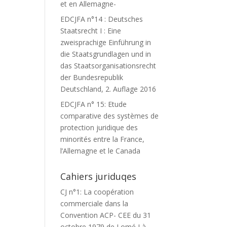
et en Allemagne-
EDCJFA n°14 : Deutsches
Staatsrecht I : Eine
zweisprachige Einführung in
die Staatsgrundlagen und in
das Staatsorganisationsrecht
der Bundesrepublik
Deutschland, 2. Auflage 2016
EDCJFA n° 15: Etude
comparative des systèmes de
protection juridique des
minorités entre la France,
l’Allemagne et le Canada
Cahiers juriduqes
CJ n°1: La coopération
commerciale dans la
Convention ACP- CEE du 31
octobre 1979 de Lomé I à