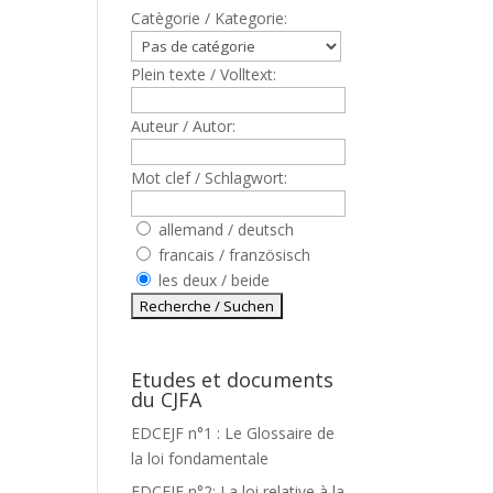
Catègorie / Kategorie:
Plein texte / Volltext:
Auteur / Autor:
Mot clef / Schlagwort:
allemand / deutsch
francais / französisch
les deux / beide
Etudes et documents
du CJFA
EDCEJF n°1 : Le Glossaire de
la loi fondamentale
EDCEJF n°2: La loi relative à la