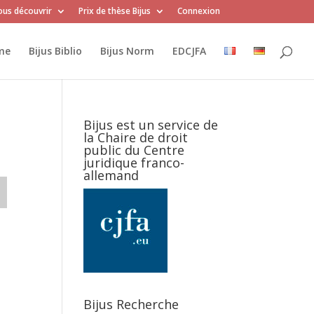
us découvrir
Prix de thèse Bijus
Connexion
me
Bijus Biblio
Bijus Norm
EDCJFA
Bijus est un service de
la Chaire de droit
public du Centre
juridique franco-
allemand
Bijus Recherche