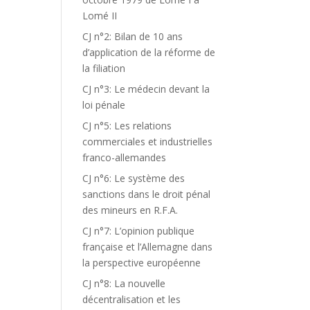
Lomé II
CJ n°2: Bilan de 10 ans
d’application de la réforme de
la filiation
CJ n°3: Le médecin devant la
loi pénale
CJ n°5: Les relations
commerciales et industrielles
franco-allemandes
CJ n°6: Le système des
sanctions dans le droit pénal
des mineurs en R.F.A.
CJ n°7: L’opinion publique
française et l’Allemagne dans
la perspective européenne
CJ n°8: La nouvelle
décentralisation et les