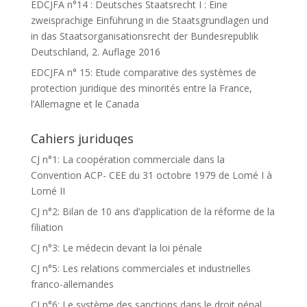
EDCJFA n°14 : Deutsches Staatsrecht I : Eine
zweisprachige Einführung in die Staatsgrundlagen und
in das Staatsorganisationsrecht der Bundesrepublik
Deutschland, 2. Auflage 2016
EDCJFA n° 15: Etude comparative des systèmes de
protection juridique des minorités entre la France,
l’Allemagne et le Canada
Cahiers juriduqes
CJ n°1: La coopération commerciale dans la
Convention ACP- CEE du 31 octobre 1979 de Lomé I à
Lomé II
CJ n°2: Bilan de 10 ans d’application de la réforme de la
filiation
CJ n°3: Le médecin devant la loi pénale
CJ n°5: Les relations commerciales et industrielles
franco-allemandes
CJ n°6: Le système des sanctions dans le droit pénal