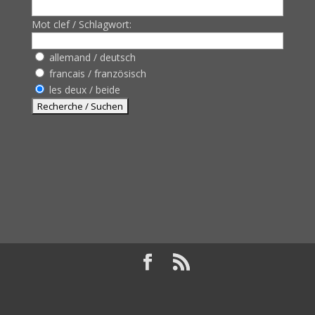
Mot clef / Schlagwort:
allemand / deutsch
francais / französisch
les deux / beide
Design de
Elegant Themes
| Propulsé par
WordPress