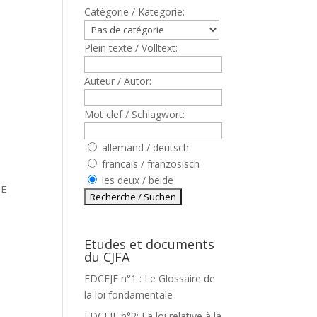
Catègorie / Kategorie:
Plein texte / Volltext:
Auteur / Autor:
Mot clef / Schlagwort:
allemand / deutsch
francais / französisch
les deux / beide
DE
Etudes et documents
du CJFA
EDCEJF n°1 : Le Glossaire de
la loi fondamentale
EDCEJF n°2: La loi relative à la