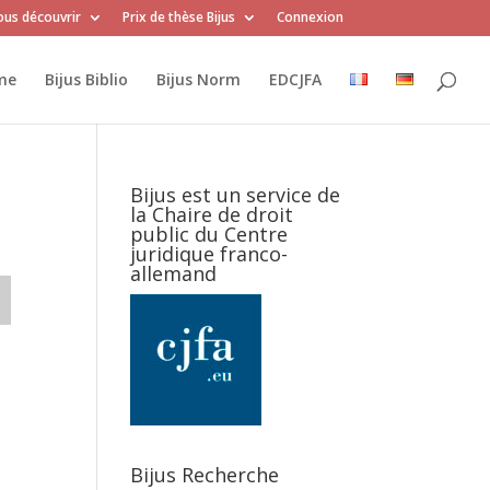
us découvrir
Prix de thèse Bijus
Connexion
me
Bijus Biblio
Bijus Norm
EDCJFA
Bijus est un service de
la Chaire de droit
public du Centre
juridique franco-
allemand
Bijus Recherche