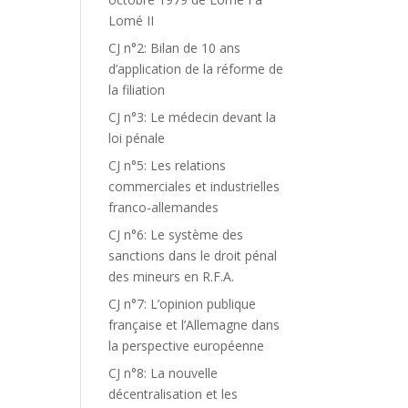
Lomé II
CJ n°2: Bilan de 10 ans
d’application de la réforme de
la filiation
CJ n°3: Le médecin devant la
loi pénale
CJ n°5: Les relations
commerciales et industrielles
franco-allemandes
CJ n°6: Le système des
sanctions dans le droit pénal
des mineurs en R.F.A.
CJ n°7: L’opinion publique
française et l’Allemagne dans
la perspective européenne
CJ n°8: La nouvelle
décentralisation et les