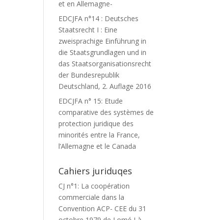
et en Allemagne-
EDCJFA n°14 : Deutsches
Staatsrecht I : Eine
zweisprachige Einführung in
die Staatsgrundlagen und in
das Staatsorganisationsrecht
der Bundesrepublik
Deutschland, 2. Auflage 2016
EDCJFA n° 15: Etude
comparative des systèmes de
protection juridique des
minorités entre la France,
l’Allemagne et le Canada
Cahiers juriduqes
CJ n°1: La coopération
commerciale dans la
Convention ACP- CEE du 31
octobre 1979 de Lomé I à