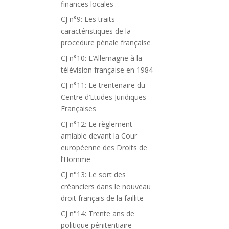
finances locales
CJ n°9: Les traits
caractéristiques de la
procedure pénale française
CJ n°10: L’Allemagne à la
télévision française en 1984
CJ n°11: Le trentenaire du
Centre d’Etudes Juridiques
Françaises
CJ n°12: Le règlement
amiable devant la Cour
européenne des Droits de
l’Homme
CJ n°13: Le sort des
créanciers dans le nouveau
droit français de la faillite
CJ n°14: Trente ans de
politique pénitentiaire