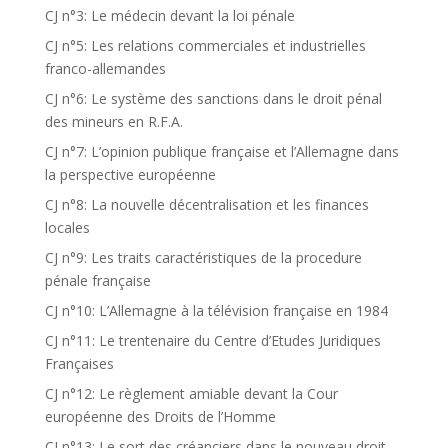
CJ n°3: Le médecin devant la loi pénale
CJ n°5: Les relations commerciales et industrielles
franco-allemandes
CJ n°6: Le système des sanctions dans le droit pénal
des mineurs en R.F.A.
CJ n°7: L’opinion publique française et l’Allemagne dans
la perspective européenne
CJ n°8: La nouvelle décentralisation et les finances
locales
CJ n°9: Les traits caractéristiques de la procedure
pénale française
CJ n°10: L’Allemagne à la télévision française en 1984
CJ n°11: Le trentenaire du Centre d’Etudes Juridiques
Françaises
CJ n°12: Le règlement amiable devant la Cour
européenne des Droits de l’Homme
CJ n°13: Le sort des créanciers dans le nouveau droit