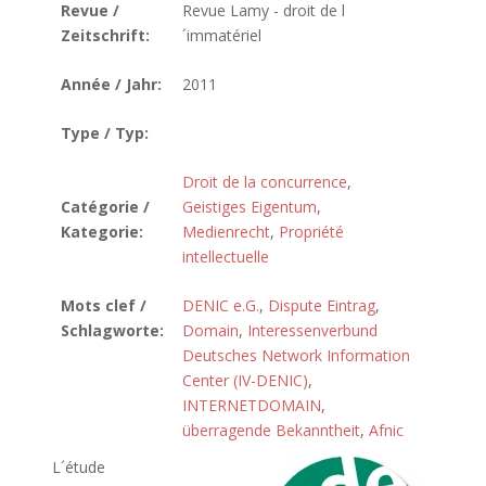
Revue /
Revue Lamy - droit de l
Zeitschrift:
´immatériel
Année / Jahr:
2011
Type / Typ:
Droit de la concurrence
,
Catégorie /
Geistiges Eigentum
,
Kategorie:
Medienrecht
,
Propriété
intellectuelle
Mots clef /
DENIC e.G.
,
Dispute Eintrag
,
Schlagworte:
Domain
,
Interessenverbund
Deutsches Network Information
Center (IV-DENIC)
,
INTERNETDOMAIN
,
überragende Bekanntheit
,
Afnic
L´étude