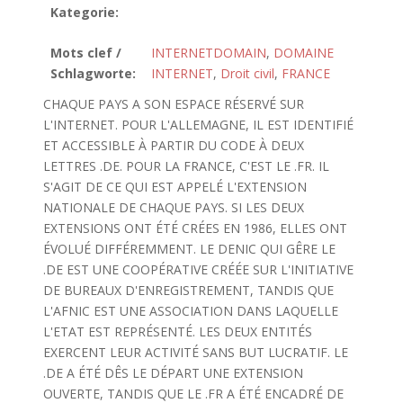
Kategorie:
Mots clef /
INTERNETDOMAIN
,
DOMAINE
Schlagworte:
INTERNET
,
Droit civil
,
FRANCE
CHAQUE PAYS A SON ESPACE RÉSERVÉ SUR
L'INTERNET. POUR L'ALLEMAGNE, IL EST IDENTIFIÉ
ET ACCESSIBLE À PARTIR DU CODE À DEUX
LETTRES .DE. POUR LA FRANCE, C'EST LE .FR. IL
S'AGIT DE CE QUI EST APPELÉ L'EXTENSION
NATIONALE DE CHAQUE PAYS. SI LES DEUX
EXTENSIONS ONT ÉTÉ CRÉES EN 1986, ELLES ONT
ÉVOLUÉ DIFFÉREMMENT. LE DENIC QUI GÊRE LE
.DE EST UNE COOPÉRATIVE CRÉÉE SUR L'INITIATIVE
DE BUREAUX D'ENREGISTREMENT, TANDIS QUE
L'AFNIC EST UNE ASSOCIATION DANS LAQUELLE
L'ETAT EST REPRÉSENTÉ. LES DEUX ENTITÉS
EXERCENT LEUR ACTIVITÉ SANS BUT LUCRATIF. LE
.DE A ÉTÉ DÊS LE DÉPART UNE EXTENSION
OUVERTE, TANDIS QUE LE .FR A ÉTÉ ENCADRÉ DE