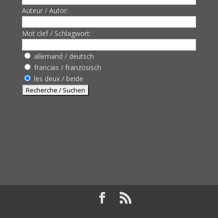
Auteur / Autor:
Mot clef / Schlagwort:
allemand / deutsch
francais / französisch
les deux / beide
Design de
Elegant Themes
| Propulsé par