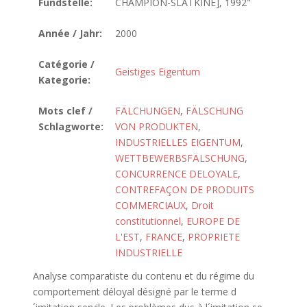
Fundstelle:
CHAMPION-SLATKINE], 1992"
Année / Jahr:
2000
Catégorie /
Geistiges Eigentum
Kategorie:
Mots clef /
FÄLCHUNGEN
,
FÄLSCHUNG
Schlagworte:
VON PRODUKTEN
,
INDUSTRIELLES EIGENTUM
,
WETTBEWERBSFÄLSCHUNG
,
CONCURRENCE DELOYALE
,
CONTREFAÇON DE PRODUITS
COMMERCIAUX
,
Droit
constitutionnel
,
EUROPE DE
L'EST
,
FRANCE
,
PROPRIETE
INDUSTRIELLE
Analyse comparatiste du contenu et du régime du
comportement déloyal désigné par le terme d