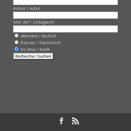
Auteur / Autor:
Mot clef / Schlagwort:
allemand / deutsch
francais / französisch
les deux / beide
Design de
Elegant Themes
| Propulsé par