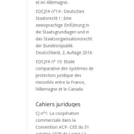
et en Allemagne-
EDCJFA n°14 : Deutsches
Staatsrecht I : Eine
zweisprachige Einführung in
die Staatsgrundlagen und in
das Staatsorganisationsrecht
der Bundesrepublik
Deutschland, 2. Auflage 2016
EDCJFA n° 15: Etude
comparative des systèmes de
protection juridique des
minorités entre la France,
l’Allemagne et le Canada
Cahiers juriduqes
CJ n°1: La coopération
commerciale dans la
Convention ACP- CEE du 31
octobre 1979 de Lomé I à