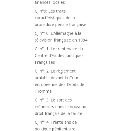
finances locales
CJ n°9: Les traits
caractéristiques de la
procedure pénale française
CJ n°10: L’Allemagne à la
télévision française en 1984
CJ n°11: Le trentenaire du
Centre d’Etudes Juridiques
Françaises
CJ n°12: Le règlement
amiable devant la Cour
européenne des Droits de
l’Homme
CJ n°13: Le sort des
créanciers dans le nouveau
droit français de la faillite
CJ n°14: Trente ans de
politique pénitentiaire