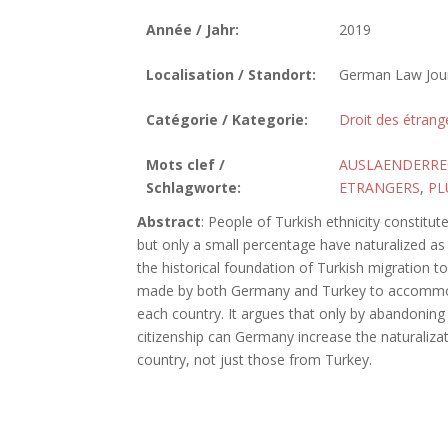
Année / Jahr:
2019
Localisation / Standort:
German Law Journ
Catégorie / Kategorie:
Droit des étrang
Mots clef /
AUSLAENDERRE
Schlagworte:
ETRANGERS
,
PL
Abstract
: People of Turkish ethnicity constitu
but only a small percentage have naturalized as 
the historical foundation of Turkish migration 
made by both Germany and Turkey to accommod
each country. It argues that only by abandoning 
citizenship can Germany increase the naturalizatio
country, not just those from Turkey.