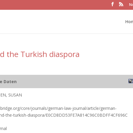
No
Ho
d the Turkish diaspora
he Daten
EN, SUSAN
ridge.org/core/journals/german-law-journal/article/german-
w-and-the-turkish-diaspora/E0CD8DD53FE7A814C96C0BDFF4CF696C
rnal