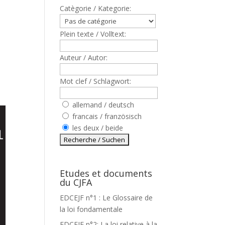
Catègorie / Kategorie:
Plein texte / Volltext:
Auteur / Autor:
Mot clef / Schlagwort:
allemand / deutsch
francais / französisch
les deux / beide
Etudes et documents
du CJFA
EDCEJF n°1 : Le Glossaire de
la loi fondamentale
EDCEJF n°2: La loi relative à la