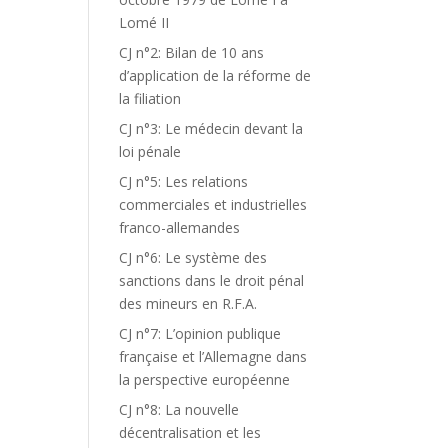
Lomé II
CJ n°2: Bilan de 10 ans
d’application de la réforme de
la filiation
CJ n°3: Le médecin devant la
loi pénale
CJ n°5: Les relations
commerciales et industrielles
franco-allemandes
CJ n°6: Le système des
sanctions dans le droit pénal
des mineurs en R.F.A.
CJ n°7: L’opinion publique
française et l’Allemagne dans
la perspective européenne
CJ n°8: La nouvelle
décentralisation et les