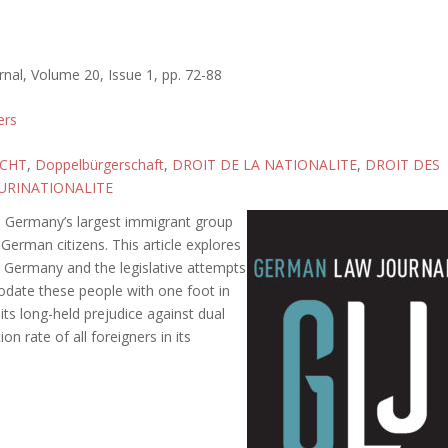
al, Volume 20, Issue 1, pp. 72-88
ers
CHT
,
Doppelbürgerschaft
,
DROIT DE LA NATIONALITE
,
DROIT DES
URINATIONALITE
te Germany’s largest immigrant group
German citizens. This article explores
to Germany and the legislative attempts
ate these people with one foot in
its long-held prejudice against dual
n rate of all foreigners in its