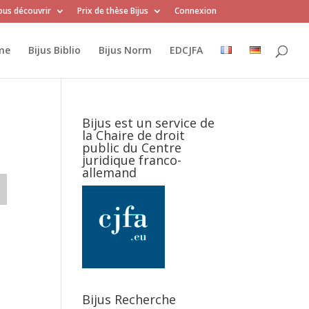
us découvrir
Prix de thèse Bijus
Connexion
me
Bijus Biblio
Bijus Norm
EDCJFA
Bijus est un service de
la Chaire de droit
public du Centre
juridique franco-
allemand
Bijus Recherche