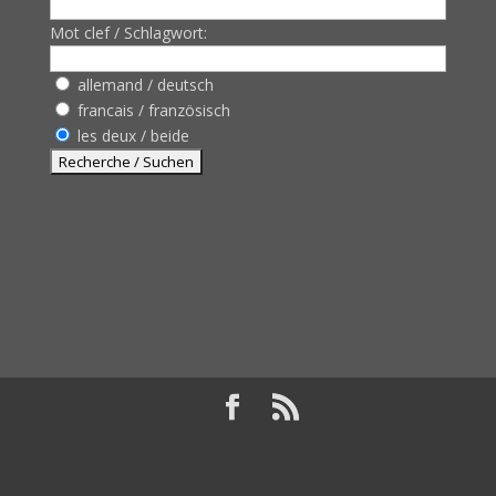
Mot clef / Schlagwort:
allemand / deutsch
francais / französisch
les deux / beide
Design de
Elegant Themes
| Propulsé par
WordPress