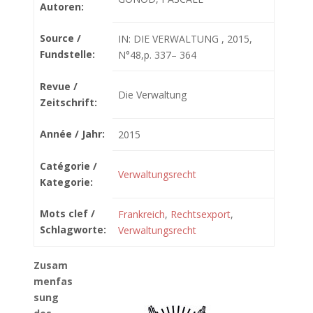
Autoren:
Source /
IN: DIE VERWALTUNG , 2015,
Fundstelle:
N°48,p. 337– 364
Revue /
Die Verwaltung
Zeitschrift:
Année / Jahr:
2015
Catégorie /
Verwaltungsrecht
Kategorie:
Mots clef /
Frankreich
,
Rechtsexport
,
Schlagworte:
Verwaltungsrecht
Zusam
menfas
sung