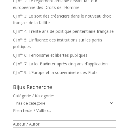
CJ n°12: Le règlement amiable devant la Cour
européenne des Droits de l’Homme
CJ n°13: Le sort des créanciers dans le nouveau droit
français de la faillite
CJ n°14: Trente ans de politique pénitentiaire française
CJ n°15: L’influence des institutions sur les partis
politiques
CJ n°16: Terrorisme et libertés publiques
CJ n°17: La loi Badinter après cinq ans d’application
CJ n°19: L’Europe et la souveraineté des Etats
Bijus Recherche
Catègorie / Kategorie:
Plein texte / Volltext:
Auteur / Autor: