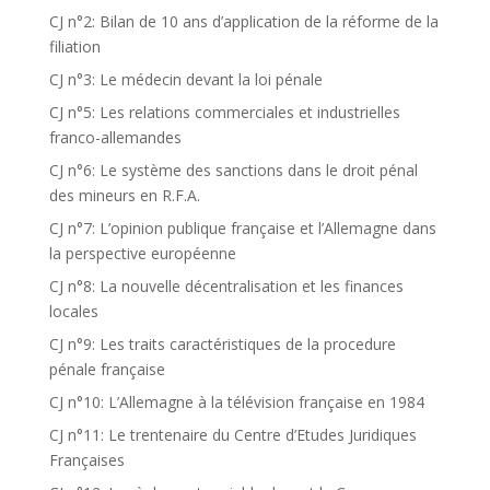
CJ n°2: Bilan de 10 ans d’application de la réforme de la
filiation
CJ n°3: Le médecin devant la loi pénale
CJ n°5: Les relations commerciales et industrielles
franco-allemandes
CJ n°6: Le système des sanctions dans le droit pénal
des mineurs en R.F.A.
CJ n°7: L’opinion publique française et l’Allemagne dans
la perspective européenne
CJ n°8: La nouvelle décentralisation et les finances
locales
CJ n°9: Les traits caractéristiques de la procedure
pénale française
CJ n°10: L’Allemagne à la télévision française en 1984
CJ n°11: Le trentenaire du Centre d’Etudes Juridiques
Françaises