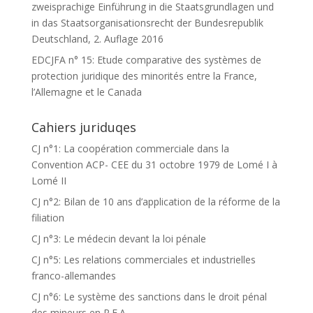
zweisprachige Einführung in die Staatsgrundlagen und
in das Staatsorganisationsrecht der Bundesrepublik
Deutschland, 2. Auflage 2016
EDCJFA n° 15: Etude comparative des systèmes de
protection juridique des minorités entre la France,
l’Allemagne et le Canada
Cahiers juriduqes
CJ n°1: La coopération commerciale dans la
Convention ACP- CEE du 31 octobre 1979 de Lomé I à
Lomé II
CJ n°2: Bilan de 10 ans d’application de la réforme de la
filiation
CJ n°3: Le médecin devant la loi pénale
CJ n°5: Les relations commerciales et industrielles
franco-allemandes
CJ n°6: Le système des sanctions dans le droit pénal
des mineurs en R.F.A.