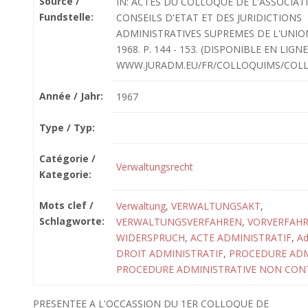
Source /
IN: ACTES DU COLLOQUE DE L'ASSOCIAT
Fundstelle:
CONSEILS D'ETAT ET DES JURIDICTIONS
ADMINISTRATIVES SUPREMES DE L'UNI
1968. P. 144 - 153. (DISPONIBLE EN LIGNE
WWW.JURADM.EU/FR/COLLOQUIMS/COLL
Année / Jahr:
1967
Type / Typ:
Catégorie /
Verwaltungsrecht
Kategorie:
Mots clef /
Verwaltung
,
VERWALTUNGSAKT
,
Schlagworte:
VERWALTUNGSVERFAHREN
,
VORVERFAH
WIDERSPRUCH
,
ACTE ADMINISTRATIF
,
Ad
DROIT ADMINISTRATIF
,
PROCEDURE ADM
PROCEDURE ADMINISTRATIVE NON CON
PRESENTEE A L'OCCASSION DU 1ER COLLOQUE DE