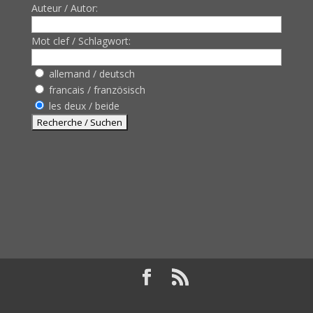
Auteur / Autor:
Mot clef / Schlagwort:
allemand / deutsch
francais / französisch
les deux / beide
Design de
Elegant Themes
| Propulsé par