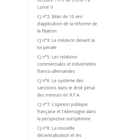
Lomé II
CJ n°2: Bilan de 10 ans
d’application de la réforme de
la filiation
CJ n°3: Le médecin devant la
loi pénale
CJ n°5: Les relations
commerciales et industrielles
franco-allemandes
CJ n°6: Le système des
sanctions dans le droit pénal
des mineurs en R.F.A.
CJ n°7: L’opinion publique
française et l’Allemagne dans
la perspective européenne
CJ n°8: La nouvelle
décentralisation et les