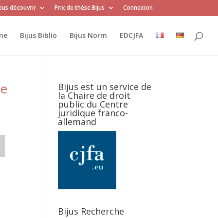
us découvrir
Prix de thèse Bijus
Connexion
me
Bijus Biblio
Bijus Norm
EDCJFA
le
Bijus est un service de
la Chaire de droit
public du Centre
juridique franco-
allemand
Bijus Recherche