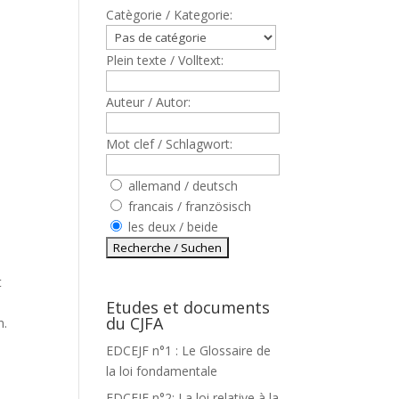
Catègorie / Kategorie:
Plein texte / Volltext:
Auteur / Autor:
Mot clef / Schlagwort:
allemand / deutsch
francais / französisch
les deux / beide
t
Etudes et documents
du CJFA
n.
EDCEJF n°1 : Le Glossaire de
la loi fondamentale
EDCEJF n°2: La loi relative à la