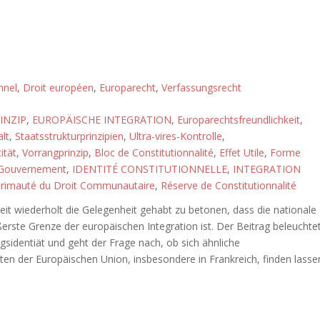
nnel
,
Droit européen
,
Europarecht
,
Verfassungsrecht
INZIP
,
EUROPÄISCHE INTEGRATION
,
Europarechtsfreundlichkeit
,
lt
,
Staatsstrukturprinzipien
,
Ultra-vires-Kontrolle
,
ität
,
Vorrangprinzip
,
Bloc de Constitutionnalité
,
Effet Utile
,
Forme
 Gouvernement
,
IDENTITÉ CONSTITUTIONNELLE
,
INTEGRATION
rimauté du Droit Communautaire
,
Réserve de Constitutionnalité
eit wiederholt die Gelegenheit gehabt zu betonen, dass die nationale
ßerste Grenze der europäischen Integration ist. Der Beitrag beleuchte
gsidentiät und geht der Frage nach, ob sich ähnliche
ten der Europäischen Union, insbesondere in Frankreich, finden lasse