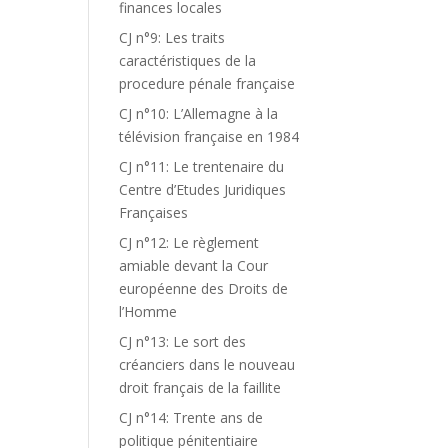
finances locales
CJ n°9: Les traits
caractéristiques de la
procedure pénale française
CJ n°10: L’Allemagne à la
télévision française en 1984
CJ n°11: Le trentenaire du
Centre d’Etudes Juridiques
Françaises
CJ n°12: Le règlement
amiable devant la Cour
européenne des Droits de
l’Homme
CJ n°13: Le sort des
créanciers dans le nouveau
droit français de la faillite
CJ n°14: Trente ans de
politique pénitentiaire