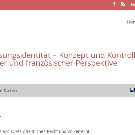
No
Ho
sungsidentität – Konzept und Kontrol
er und französischer Perspektive
he Daten
7
usländisches öffentliches Recht und Völkerrecht