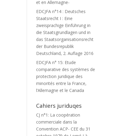
et en Allemagne-
EDCJFA n°14 : Deutsches
Staatsrecht I : Eine
zweisprachige Einführung in
die Staatsgrundlagen und in
das Staatsorganisationsrecht
der Bundesrepublik
Deutschland, 2. Auflage 2016
EDCJFA n° 15: Etude
comparative des systèmes de
protection juridique des
minorités entre la France,
l’Allemagne et le Canada
Cahiers juriduqes
CJ n°1: La coopération
commerciale dans la
Convention ACP- CEE du 31
octobre 1979 de Lomé I à