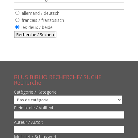
allemand / deutsch
francais / französisch
les deux / beide
BIJUS BIBLIO RECHERCHE/ SUCHE
Recherche
Catègorie / Kategorie:
Plein texte / Volltext:
Auteur / Autor:
Mot clef / Schlagwort: