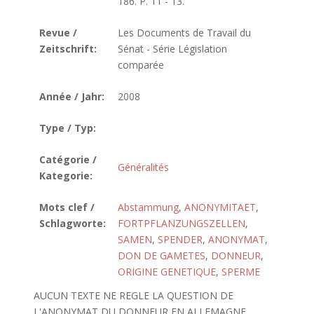
186. P. 11 - 13.
Revue /
Les Documents de Travail du
Zeitschrift:
Sénat - Série Législation
comparée
Année / Jahr:
2008
Type / Typ:
Catégorie /
Généralités
Kategorie:
Mots clef /
Abstammung
,
ANONYMITAET
,
Schlagworte:
FORTPFLANZUNGSZELLEN
,
SAMEN
,
SPENDER
,
ANONYMAT
,
DON DE GAMETES
,
DONNEUR
,
ORIGINE GENETIQUE
,
SPERME
AUCUN TEXTE NE REGLE LA QUESTION DE
L'ANONYMAT DU DONNEUR EN ALLEMAGNE.