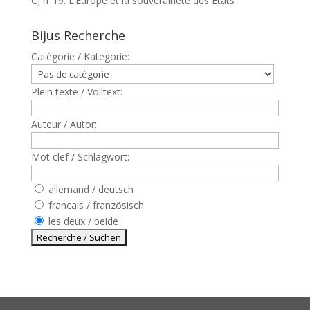
CJ n°19: L’Europe et la souveraineté des Etats
Bijus Recherche
Catègorie / Kategorie:
Plein texte / Volltext:
Auteur / Autor:
Mot clef / Schlagwort:
allemand / deutsch
francais / französisch
les deux / beide