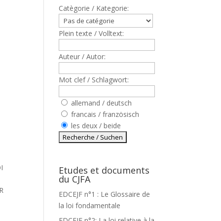
Catègorie / Kategorie:
Plein texte / Volltext:
Auteur / Autor:
Mot clef / Schlagwort:
allemand / deutsch
francais / französisch
les deux / beide
I
Etudes et documents
du CJFA
R
EDCEJF n°1 : Le Glossaire de
la loi fondamentale
EDCEJF n°2: La loi relative à la