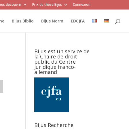
us découvrir
Prix de thèse Bijus
Connexion
me
Bijus Biblio
Bijus Norm
EDCJFA
Bijus est un service de
la Chaire de droit
public du Centre
juridique franco-
allemand
Bijus Recherche