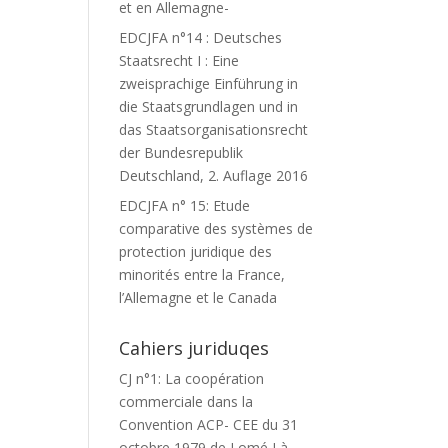
et en Allemagne-
EDCJFA n°14 : Deutsches
Staatsrecht I : Eine
zweisprachige Einführung in
die Staatsgrundlagen und in
das Staatsorganisationsrecht
der Bundesrepublik
Deutschland, 2. Auflage 2016
EDCJFA n° 15: Etude
comparative des systèmes de
protection juridique des
minorités entre la France,
l’Allemagne et le Canada
Cahiers juriduqes
CJ n°1: La coopération
commerciale dans la
Convention ACP- CEE du 31
octobre 1979 de Lomé I à