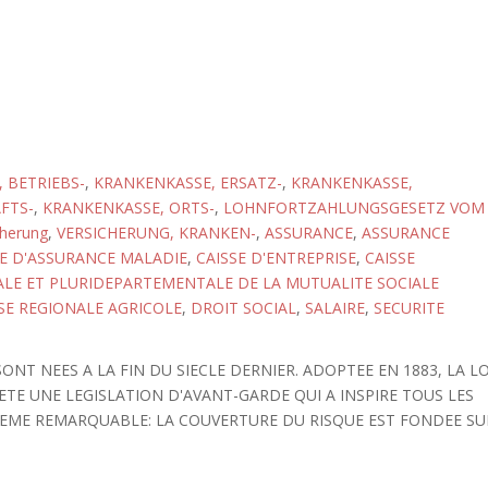
 BETRIEBS-
,
KRANKENKASSE, ERSATZ-
,
KRANKENKASSE,
FTS-
,
KRANKENKASSE, ORTS-
,
LOHNFORTZAHLUNGSGESETZ VOM
cherung
,
VERSICHERUNG, KRANKEN-
,
ASSURANCE
,
ASSURANCE
SE D'ASSURANCE MALADIE
,
CAISSE D'ENTREPRISE
,
CAISSE
E ET PLURIDEPARTEMENTALE DE LA MUTUALITE SOCIALE
SE REGIONALE AGRICOLE
,
DROIT SOCIAL
,
SALAIRE
,
SECURITE
NT NEES A LA FIN DU SIECLE DERNIER. ADOPTEE EN 1883, LA LO
ETE UNE LEGISLATION D'AVANT-GARDE QUI A INSPIRE TOUS LES
TEME REMARQUABLE: LA COUVERTURE DU RISQUE EST FONDEE SU