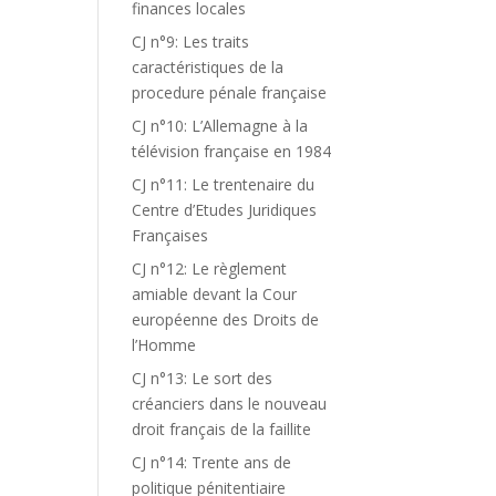
finances locales
CJ n°9: Les traits
caractéristiques de la
procedure pénale française
CJ n°10: L’Allemagne à la
télévision française en 1984
CJ n°11: Le trentenaire du
Centre d’Etudes Juridiques
Françaises
CJ n°12: Le règlement
amiable devant la Cour
européenne des Droits de
l’Homme
CJ n°13: Le sort des
créanciers dans le nouveau
droit français de la faillite
CJ n°14: Trente ans de
politique pénitentiaire