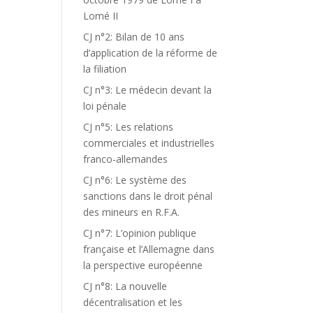
Lomé II
CJ n°2: Bilan de 10 ans
d’application de la réforme de
la filiation
CJ n°3: Le médecin devant la
loi pénale
CJ n°5: Les relations
commerciales et industrielles
franco-allemandes
CJ n°6: Le système des
sanctions dans le droit pénal
des mineurs en R.F.A.
CJ n°7: L’opinion publique
française et l’Allemagne dans
la perspective européenne
CJ n°8: La nouvelle
décentralisation et les