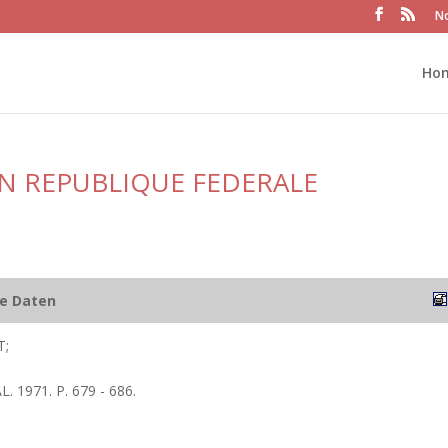
No
Ho
EN REPUBLIQUE FEDERALE
he Daten
T;
. 1971. P. 679 - 686.