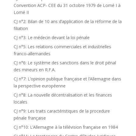
Convention ACP- CEE du 31 octobre 1979 de Lomé I à
Lomé II
CJ n°2: Bilan de 10 ans d’application de la réforme de la
filiation
CJ n°3: Le médecin devant la loi pénale
CJ n°5: Les relations commerciales et industrielles
franco-allemandes
CJ n°6: Le système des sanctions dans le droit pénal
des mineurs en R.F.A.
CJ n°7: L’opinion publique française et l’Allemagne dans
la perspective européenne
CJ n°8: La nouvelle décentralisation et les finances
locales
CJ n°9: Les traits caractéristiques de la procedure
pénale française
CJ n°10: L’Allemagne à la télévision française en 1984