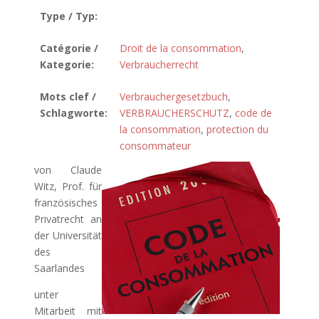
Type / Typ:
Catégorie /
Droit de la consommation
,
Kategorie:
Verbraucherrecht
Mots clef /
Verbrauchergesetzbuch
,
Schlagworte:
VERBRAUCHERSCHUTZ
,
code de
la consommation
,
protection du
consommateur
von Claude
Witz, Prof. für
französisches
Privatrecht an
der Universität
des
Saarlandes
unter
Mitarbeit mit