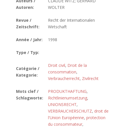
Auteurs /
CLAUDE WITZ; GERHARD
Autoren:
WOLTER
Revue /
Recht der Internationalen
Zeitschrift:
Wirtschaft
Année / Jahr:
1998
Type / Typ:
Droit civil
,
Droit de la
Catégorie /
consommation
,
Kategorie:
Verbraucherrecht
,
Zivilrecht
Mots clef /
PRODUKTHAFTUNG
,
Schlagworte:
Richtlinienumsetzung
,
UNIONSRECHT
,
VERBRAUCHERSCHUTZ
,
droit de
l'Union Européenne
,
protection
du consommateur
,