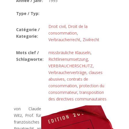
Année / Jahr:
1995
Type / Typ:
Droit civil
,
Droit de la
Catégorie /
consommation
,
Kategorie:
Verbraucherrecht
,
Zivilrecht
Mots clef /
missbräuliche Klauseln
,
Schlagworte:
Richtlinienumsetzung
,
VERBRAUCHERSCHUTZ
,
Verbraucherverträge
,
clauses
abusives
,
contrats de
consommation
,
protection du
consommateur
,
transposition
des directives communautaires
von Claude
Witz, Prof. für
französisches
Privatrecht an