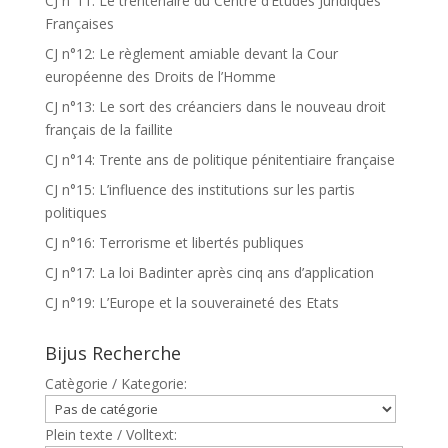
CJ n°11: Le trentenaire du Centre d’Etudes Juridiques
Françaises
CJ n°12: Le règlement amiable devant la Cour
européenne des Droits de l’Homme
CJ n°13: Le sort des créanciers dans le nouveau droit
français de la faillite
CJ n°14: Trente ans de politique pénitentiaire française
CJ n°15: L’influence des institutions sur les partis
politiques
CJ n°16: Terrorisme et libertés publiques
CJ n°17: La loi Badinter après cinq ans d’application
CJ n°19: L’Europe et la souveraineté des Etats
Bijus Recherche
Catègorie / Kategorie:
Plein texte / Volltext: