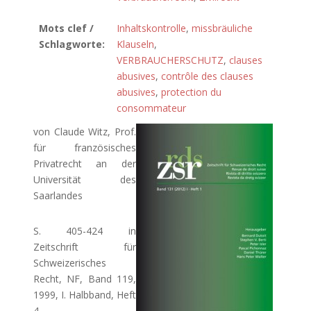
Mots clef /
Inhaltskontrolle
,
missbräuliche
Schlagworte:
Klauseln
,
VERBRAUCHERSCHUTZ
,
clauses
abusives
,
contrôle des clauses
abusives
,
protection du
consommateur
von Claude Witz, Prof.
für französisches
Privatrecht an der
Universität des
Saarlandes
S. 405-424 in
Zeitschrift für
Schweizerisches
Recht, NF, Band 119,
1999, I. Halbband, Heft
4.