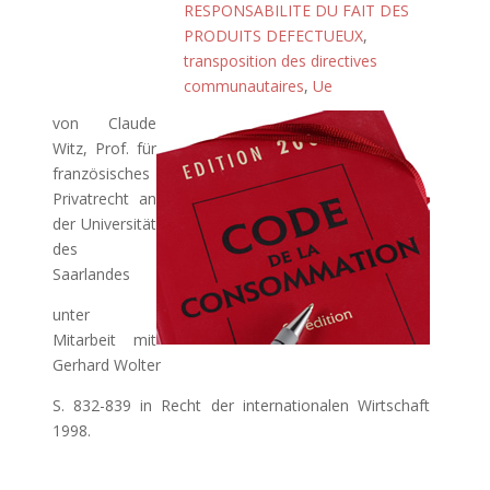
RESPONSABILITE DU FAIT DES
PRODUITS DEFECTUEUX
,
transposition des directives
communautaires
,
Ue
von Claude
Witz, Prof. für
französisches
Privatrecht an
der Universität
des
Saarlandes
unter
Mitarbeit mit
Gerhard Wolter
S. 832-839 in Recht der internationalen Wirtschaft
1998.